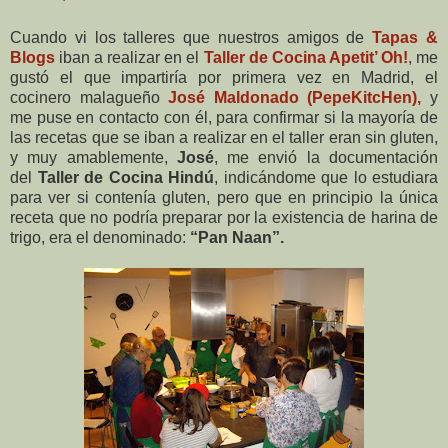
Cuando vi los talleres que nuestros amigos de
Tapas &
Blogs
iban a realizar en el
Taller de Cocina Apetit’ Oh!
, me
gustó el que impartiría por primera vez en Madrid, el
cocinero malagueño
José Maldonado (PepeKitcHen),
y
me puse en contacto con él, para confirmar si la mayoría de
las recetas que se iban a realizar en el taller eran sin gluten,
y muy amablemente,
José
, me envió la documentación
del
Taller de Cocina Hindú
, indicándome que lo estudiara
para ver si contenía gluten, pero que en principio la única
receta que no podría preparar por la existencia de harina de
trigo, era el denominado:
“Pan Naan”.