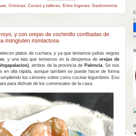
vas
,
Crónicas
,
Cursos y talleres
,
Entre fogones
,
Gastronomía
C
C
oyo, y con orejas de cochinillo confitadas de
P
a #singluten #sinlactosa
N
petecen platos de cuchara, y ya que teníamos judías negras
yo
, y una lata que teníamos en la despensa de
orejas de
(Vegapalacios)
, ambos de la provincia de
Palencia
. Se nos
ías en olla rápida, aunque también se puede hacer de forma
. Y cumpliendo los cánones sobre como cocinar legumbres. Eso
ara para disfrute de los comensales de la casa.
D