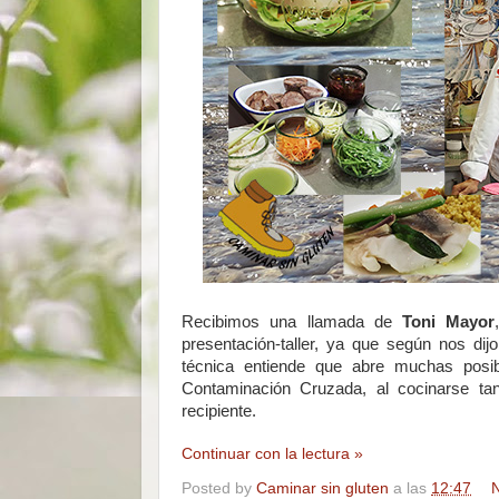
Recibimos una llamada de
Toni Mayor
presentación-taller, ya que según nos di
técnica entiende que abre muchas posibi
Contaminación Cruzada, al cocinarse ta
recipiente.
Continuar con la lectura »
Posted by
Caminar sin gluten
a las
12:47
N