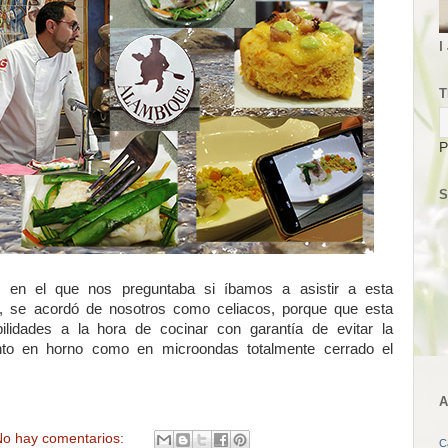
I
T
P
S
, en el que nos preguntaba si íbamos a asistir a esta
jo, se acordó de nosotros como celiacos, porque que esta
lidades a la hora de cocinar con garantía de evitar la
nto en horno como en microondas totalmente cerrado el
A
o hay comentarios:
C