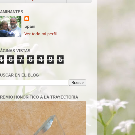
AMINANTES
Spain
Ver todo mi perfil
ÁGINAS VISTAS
4
6
7
6
4
9
5
USCAR EN EL BLOG
REMIO HONORÍFICO A LA TRAYECTORIA