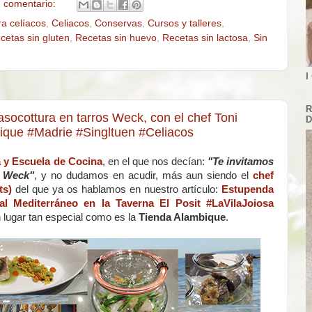
 comentario:
ra celíacos
,
Celiacos
,
Conservas
,
Cursos y talleres
,
cetas sin gluten
,
Recetas sin huevo
,
Recetas sin lactosa
,
Sin
I
R
Vasocottura en tarros Weck, con el chef Toni
D
ique #Madrie #Singltuen #Celiacos
 y Escuela de Cocina
, en el que nos decían:
"Te invitamos
s Weck"
, y no dudamos en acudir, más aun siendo el
chef
ts)
del que ya os hablamos en nuestro artículo:
Estupenda
al Mediterráneo en la Taverna El Posit #LaVilaJoiosa
n lugar tan especial como es la
Tienda Alambique
.