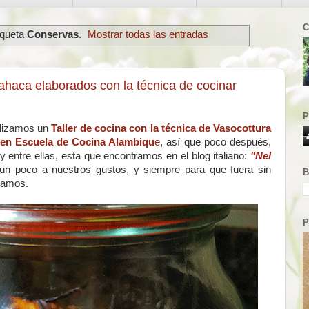
C
iqueta
Conservas
.
Mostrar todas las entradas
bahaca elaborados con la técnica de cocinar
P
alizamos un
Taller de cocina con la técnica de Vasocottura
 en Escuela de Cocina Alambiqu
e
, así que poco después,
 entre ellas, esta que encontramos en el blog italiano:
"Nel
un poco a nuestros gustos, y siempre para que fuera sin
B
ramos.
P