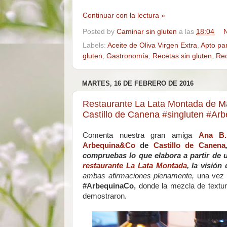
Continuar con la lectura »
Posted by
Caminar sin gluten
a las
18:04
N
Labels:
Aceite de Oliva Virgen Extra
,
Apto pa
gluten
,
Gastronomía
,
Recetas sin gluten
,
Rec
MARTES, 16 DE FEBRERO DE 2016
Restaurante La Lata Montada de Ma
Castillo de Canena #singluten #A
Comenta nuestra gran amiga
Ana B.
Arbequina&Co
de
Castillo de Canena
compruebas lo que elabora a partir de 
restaurante La Lata Montada
, la visió
ambas afirmaciones plenamente,
una vez q
#ArbequinaCo,
donde la mezcla de textur
demostraron.