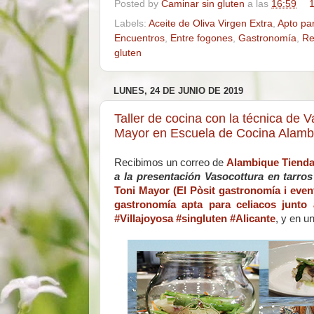
Posted by
Caminar sin gluten
a las
16:59
1
Labels:
Aceite de Oliva Virgen Extra
,
Apto pa
Encuentros
,
Entre fogones
,
Gastronomía
,
Re
gluten
LUNES, 24 DE JUNIO DE 2019
Taller de cocina con la técnica de 
Mayor en Escuela de Cocina Alamb
Recibimos un correo de
Alambique Tienda
a la presentación Vasocottura en tarro
Toni Mayor
(El Pòsit gastronomía i even
gastronomía apta para celiacos junto 
#Villajoyosa #singluten #Alicante
, y en u