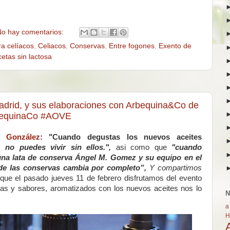
o hay comentarios:
ra celíacos
,
Celiacos
,
Conservas
,
Entre fogones
,
Exento de
etas sin lactosa
drid, y sus elaboraciones con Arbequina&Co de
rbequinaCo #AOVE
 González
: "Cuando degustas los nuevos aceites
, no puedes vivir sin ellos.
",
asi como que
"cuando
una lata de conserva Ángel M. Gomez y su equipo en el
n de las conservas cambia por completo”,
Y compartimos
ue el pasado jueves 11 de febrero disfrutamos del evento
as y sabores, aromatizados con los nuevos aceites nos lo
N
a
H