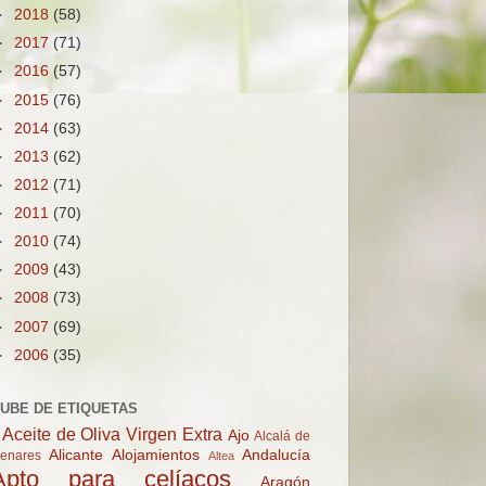
►
2018
(58)
►
2017
(71)
►
2016
(57)
►
2015
(76)
►
2014
(63)
►
2013
(62)
►
2012
(71)
►
2011
(70)
►
2010
(74)
►
2009
(43)
►
2008
(73)
►
2007
(69)
►
2006
(35)
UBE DE ETIQUETAS
Aceite de Oliva Virgen Extra
Ajo
Alcalá de
Alicante
Alojamientos
Andalucía
enares
Altea
Apto para celíacos
Aragón