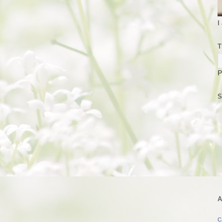
I
T
P
S
A
C