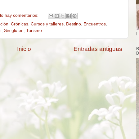
o hay comentarios:
ción
,
Crónicas
,
Cursos y talleres
,
Destino
,
Encuentros
,
n
,
Sin gluten
,
Turismo
I
Inicio
Entradas antiguas
R
D