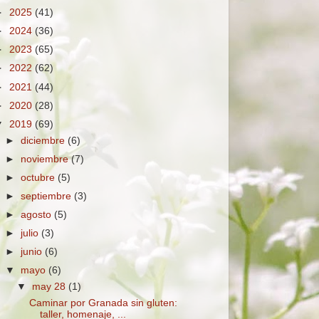
►
2025
(41)
►
2024
(36)
►
2023
(65)
►
2022
(62)
►
2021
(44)
►
2020
(28)
▼
2019
(69)
►
diciembre
(6)
►
noviembre
(7)
►
octubre
(5)
►
septiembre
(3)
►
agosto
(5)
►
julio
(3)
►
junio
(6)
▼
mayo
(6)
▼
may 28
(1)
Caminar por Granada sin gluten:
taller, homenaje, ...