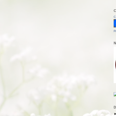
C
C
P
N
D