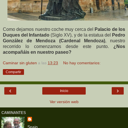
Como dejamos nuestro coche muy cerca del
Palacio de los
Duques del Infantado
(Siglo XV), y de la estatua del
Pedro
González de Mendoza (Cardenal Mendoza)
, nuestro
recorrido lo comenzamos desde este punto.
¿Nos
acompañáis en nuestro paseo?
Caminar sin gluten
a las
13:23
No hay comentarios:
Compartir
‹
›
Inicio
Ver versión web
CAMINANTES
Spain