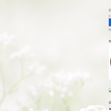
C
C
P
N
D