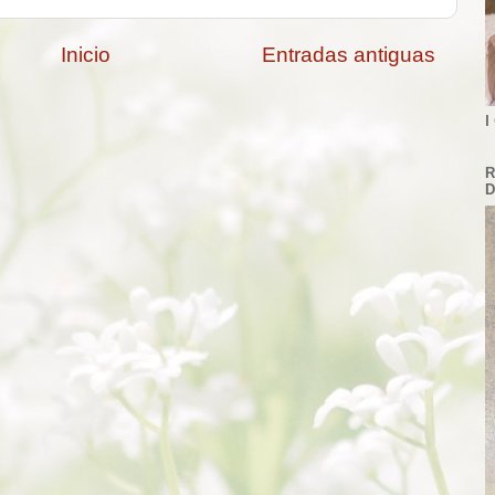
Inicio
Entradas antiguas
I
R
D