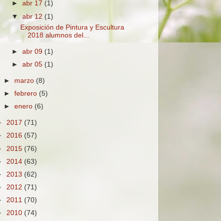
►
abr 17
(1)
▼
abr 12
(1)
Exposición de Pintura y Escultura
2018 alumnos del...
►
abr 09
(1)
►
abr 05
(1)
►
marzo
(8)
►
febrero
(5)
►
enero
(6)
►
2017
(71)
►
2016
(57)
►
2015
(76)
►
2014
(63)
►
2013
(62)
►
2012
(71)
►
2011
(70)
►
2010
(74)