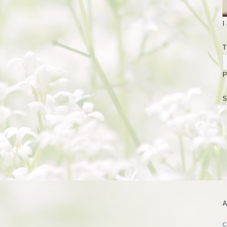
I
T
P
S
A
C