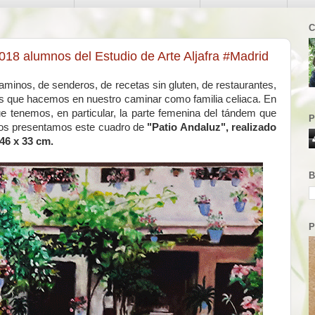
C
018 alumnos del Estudio de Arte Aljafra #Madrid
minos, de senderos, de recetas sin gluten, de restaurantes,
osas que hacemos en nuestro caminar como familia celiaca. En
e tenemos, en particular, la parte femenina del tándem que
P
Y os presentamos este cuadro de
"Patio Andaluz", realizado
46 x 33 cm.
B
P