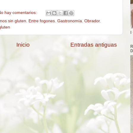
o hay comentarios:
os sin gluten
,
Entre fogones
,
Gastronomía
,
Obrador
,
gluten
I
Inicio
Entradas antiguas
R
D