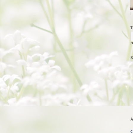
I
T
P
S
A
C