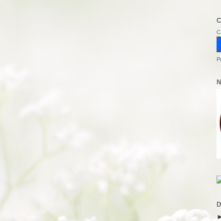
C
C
P
N
D