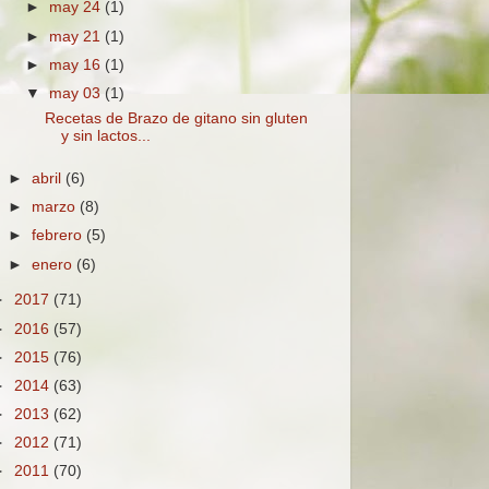
►
may 24
(1)
►
may 21
(1)
►
may 16
(1)
▼
may 03
(1)
Recetas de Brazo de gitano sin gluten
y sin lactos...
►
abril
(6)
►
marzo
(8)
►
febrero
(5)
►
enero
(6)
►
2017
(71)
►
2016
(57)
►
2015
(76)
►
2014
(63)
►
2013
(62)
►
2012
(71)
►
2011
(70)