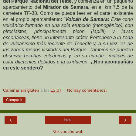
del Parque Nacional del Teide
, y comienza en un pequeño
aparcamiento del
Mirador de Samara
, en el km 7,5 de la
carretera TF-38. Como se puede leer en el cartel existente
en el propio aparcamiento:
"
Volcán de Samara:
Este cono
volcánico formado en una sola erupción (monogénico), con
piroclastos, principalmente picón (lapilli) y lavas
escoriáceas, tiene un interesante cráter. Pertenece a la zona
de vulcanismo más reciente de Tenerife y, a su vez, es de
las zonas menos visitadas del Parque. También se pueden
observar bombas volcánicas y, en su cumbre, matices de
color diferentes debidos a la oxidación"
¿Nos acompañáis
en este sendero?
Caminar sin gluten
a las
12:07
No hay comentarios:
Compartir
‹
›
Inicio
Ver versión web