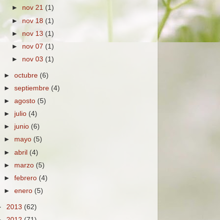
►
nov 21
(1)
►
nov 18
(1)
►
nov 13
(1)
►
nov 07
(1)
►
nov 03
(1)
►
octubre
(6)
►
septiembre
(4)
►
agosto
(5)
►
julio
(4)
►
junio
(6)
►
mayo
(5)
►
abril
(4)
►
marzo
(5)
►
febrero
(4)
►
enero
(5)
►
2013
(62)
►
2012
(71)