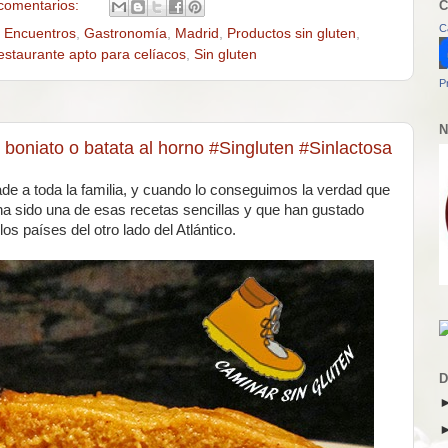
C
comentarios:
C
,
Encuentros
,
Gastronomía
,
Madrid
,
Productos sin gluten
,
estaurante apto para celíacos
,
Sin gluten
P
N
 boniato o batata al horno #Singluten #Sinlactosa
ade a toda la familia, y cuando lo conseguimos la verdad que
a sido una de esas recetas sencillas y que han gustado
os países del otro lado del Atlántico.
D