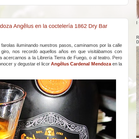
I
doza Angêlus en la coctelería 1862 Dry Bar
R
D
 farolas iluminando nuestros pasos, caminamos por la calle
giro, nos recordó aquellos años en que visitábamos con
 acercarnos a la Librería Tierra de Fuego, o al teatro. Pero
nocer y degustar el licor
Angêlus Cardenal Mendoza
en la