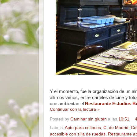
Y el momento, fue la organización de un a
allí nos vimos, entre carteles de cine y fot
que ambientan el
Restaurante Estudios Bo
Continuar con la lectura »
Posted by
Caminar sin gluten
a las
10:51
4
Labels:
Apto para celíacos
,
C. de Madrid
,
Ce
accesible con silla de ruedas
,
Restaurante ap