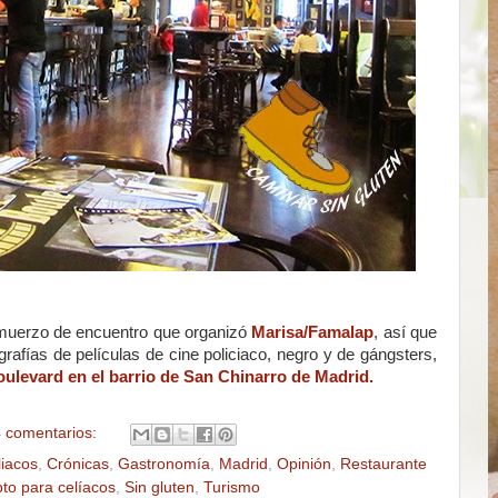
lmuerzo de encuentro que organizó
Marisa/Famalap
, así que
ografías de películas de cine policiaco, negro y de gángsters,
ulevard en el barrio de San Chinarro de Madrid.
 comentarios:
liacos
,
Crónicas
,
Gastronomía
,
Madrid
,
Opinión
,
Restaurante
to para celíacos
,
Sin gluten
,
Turismo