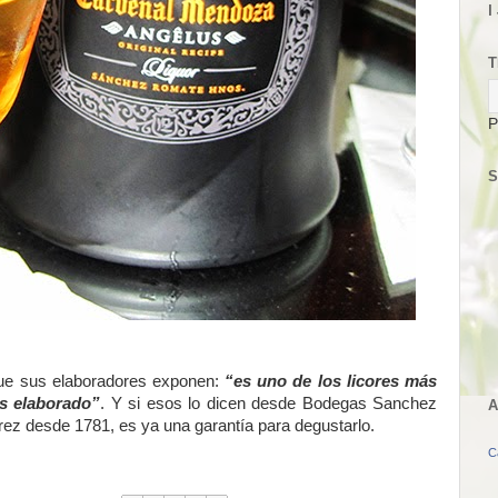
I
T
P
S
 que sus elaboradores exponen:
“es uno de los licores más
s elaborado”
. Y si esos lo dicen desde Bodegas Sanchez
A
rez desde 1781, es ya una garantía para degustarlo.
C