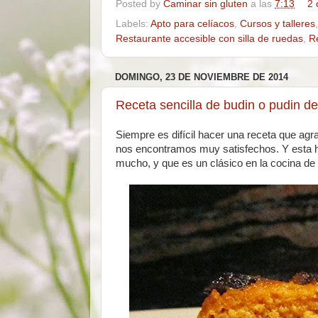
Posted by
Caminar sin gluten
a las
7:13
2 
Labels:
Apto para celíacos
,
Cursos y talleres
Restaurante accesible con silla de ruedas
,
R
DOMINGO, 23 DE NOVIEMBRE DE 2014
Receta sencilla de budin o pudin de
Siempre es difícil hacer una receta que agr
nos encontramos muy satisfechos. Y esta h
mucho, y que es un clásico en la cocina de l