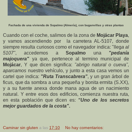
Fachada de una vivienda de Sopalmo (Almería), con buganvillas y otras plantas
Cuando con el coche, salimos de la zona de
Mojácar Playa
,
y vamos ascendiendo por la c
arretera AL-5107
, donde
siempre resulta curiosos como el navegador indica:
"lleg
a al
5107"
, accedemos a
Sopalmo
una
"pedanía
majoquera"
ya que, pertenece al termino municipal de
Mojácar
, Y que dicen significa:
"abrigo natural o cueva",
aparcamos
nuestro vehículo, y junto a esta casa vemos un
cartel que indica:
"Ruta Transcabrera"
, y un gran árbol de
ficus, que da sombra a una pequeña y bonita ermita (S.XX),
y a su fuente anexa donde mana agua de un nacimiento
natural. Y entre esos dos edificios, comienza nuestra ruta,
en esta población que dicen es:
“Uno de los secretos
mejor guardados de la costa"
.
Caminar sin gluten
a las
17:10
No hay comentarios: