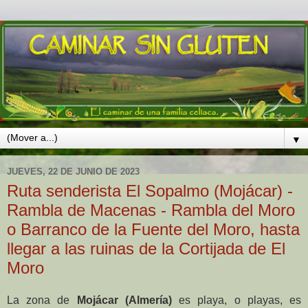
▼
JUEVES, 22 DE JUNIO DE 2023
Ruta senderista El Sopalmo (Mojácar) -
Rambla de Macenas - Rambla del Moro
o Barranco de la Fuente del Moro, hasta
llegar a las ruinas de la Cortijada de El
Moro
La zona
de
Mojácar (Almería)
es playa, o playas, es