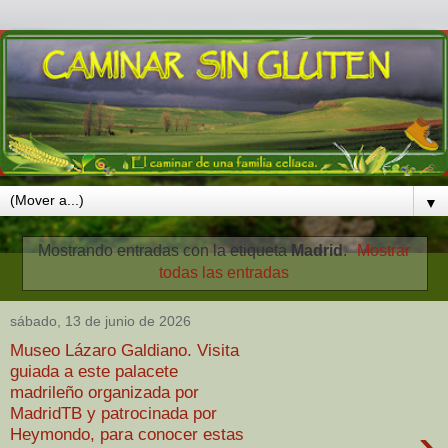
▼
Mostrando entradas con la etiqueta
Madrid
.
Mostrar
todas las entradas
sábado, 13 de junio de 2026
Museo Lázaro Galdiano. Visita
guiada a este palacete
madrileño organizada por
MadridTB y patrocinada por
›
Heymondo, para conocer estas