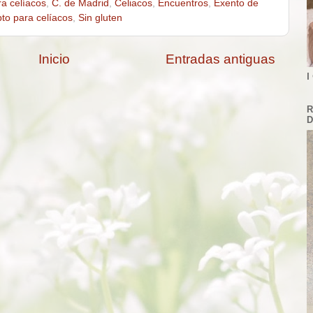
ra celíacos
,
C. de Madrid
,
Celiacos
,
Encuentros
,
Exento de
to para celíacos
,
Sin gluten
Inicio
Entradas antiguas
I
R
D