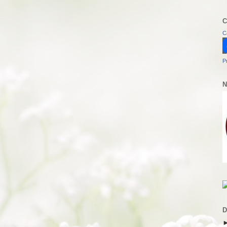
C
C
P
N
D