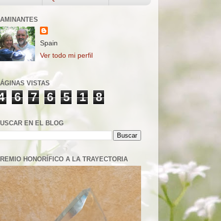
AMINANTES
Spain
Ver todo mi perfil
ÁGINAS VISTAS
4
6
7
6
5
1
8
USCAR EN EL BLOG
REMIO HONORÍFICO A LA TRAYECTORIA