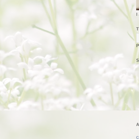
I
T
P
S
A
C