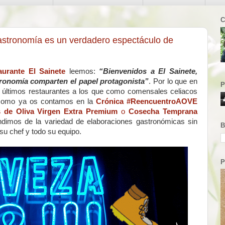
C
gastronomía es un verdadero espectáculo de
aurante El Sainete
leemos:
“Bienvenidos a El Sainete,
tronomía comparten el papel protagonista”
. Por lo que en
P
os últimos restaurantes a los que como comensales celiacos
 como ya os contamos en la
Crónica
#ReencuentroAOVE
s de Oliva Virgen Extra Premium
o
Cosecha Temprana
dimos de la variedad de elaboraciones gastronómicas sin
B
 su chef y todo su equipo.
P