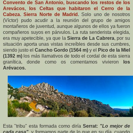
Convento de San Antonio, buscando los restos de los
Arevácos, los Celtas que habitaron el Cerro de la
Cabeza. Sierra Norte de Madrid
.
Solo uno de nosotros
(Víctor) pudo acudir a la reunión del grupo de amigos
montañeros de juventud, aunque algunos de ellos ya fueron
compañeros suyos en párvulos. La ruta senderista elegida,
era muy apetecible, ya que la
Sierra de La Cabrera
, por su
situación aporta unas vistas increíbles desde sus cumbres,
siendo justo el
Cancho Gordo (1564 m)
y el
Pico de la Miel
(1392 m)
los más llamativos de todo el cordal de esta sierra
granítica, donde como os comentamos vivieron
los
Arévacos.
Esta "tribu" esta formada como diría
Serrat:
"Lo mejor de
cada casa"
, y formamos parte de lo que en su día, cuando