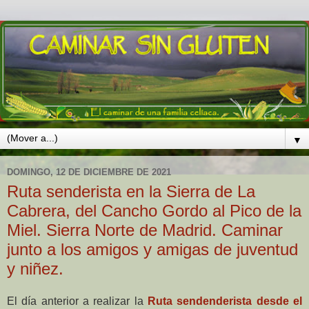
▼
DOMINGO, 12 DE DICIEMBRE DE 2021
Ruta senderista en la Sierra de La
Cabrera, del Cancho Gordo al Pico de la
Miel. Sierra Norte de Madrid. Caminar
junto a los amigos y amigas de juventud
y niñez.
El día anterior a realizar la
Ruta sendenderista desde el