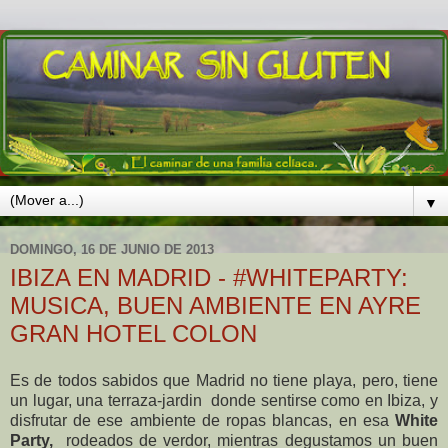
▼
DOMINGO, 16 DE JUNIO DE 2013
IBIZA EN MADRID - #WHITEPARTY:
MUSICA, BUEN AMBIENTE EN AYRE
GRAN HOTEL COLON
Es de todos sabidos que Madrid no tiene playa, pero, tiene
un lugar, una terraza-jardin donde sentirse como en Ibiza, y
disfrutar de ese ambiente de ropas blancas, en esa
White
Party,
rodeados de verdor, mientras degustamos un buen