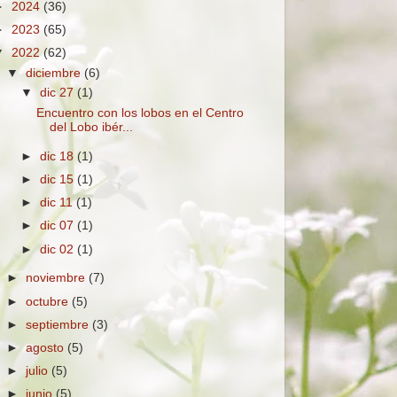
►
2024
(36)
►
2023
(65)
▼
2022
(62)
▼
diciembre
(6)
▼
dic 27
(1)
Encuentro con los lobos en el Centro
del Lobo ibér...
►
dic 18
(1)
►
dic 15
(1)
►
dic 11
(1)
►
dic 07
(1)
►
dic 02
(1)
►
noviembre
(7)
►
octubre
(5)
►
septiembre
(3)
►
agosto
(5)
►
julio
(5)
►
junio
(5)