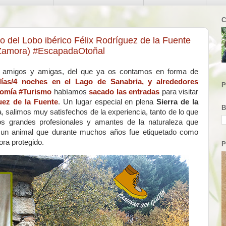
C
o del Lobo ibérico Félix Rodríguez de la Fuente
 Zamora) #EscapadaOtoñal
amigos y amigas, del que ya os contamos en forma de
ías/4 noches en el Lago de Sanabria, y alrededores
P
omía #Turismo
habíamos
sacado las entradas
para visitar
uez de la Fuente
. Un lugar especial en plena
Sierra de la
B
a, salimos muy satisfechos de la experiencia, tanto de lo que
s grandes profesionales y amantes de la naturaleza que
re un animal que durante muchos años fue etiquetado como
ora protegido.
P