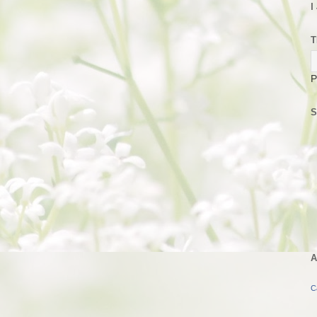
I
T
P
S
A
C