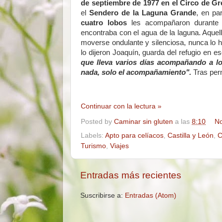
de septiembre de 1977 en el Circo de G
el
Sendero de la Laguna Grande
, en pa
cuatro lobos
les acompañaron durante t
encontraba con el agua de la laguna. Aquel
moverse ondulante y silenciosa, nunca lo h
lo dijeron Joaquín, guarda del refugio en e
que lleva varios días acompañando a l
nada, solo el acompañamiento".
Tras pern
Continuar con la lectura »
Posted by
Caminar sin gluten
a las
8:10
No
Labels:
Apto para celíacos
,
Castilla y León
,
C
Turismo
,
Viajes
Entradas más recientes
Suscribirse a:
Entradas (Atom)