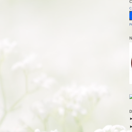
C
C
P
N
D