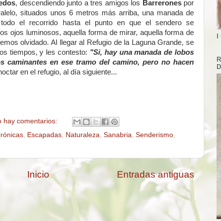
redos
, descendiendo junto a tres amigos los
Barrerones
por
ralelo, situados unos 6 metros más arriba, una manada de
odo el recorrido hasta el punto en que el sendero se
los ojos luminosos, aquella forma de mirar, aquella forma de
I
emos olvidado. Al llegar al Refugio de la Laguna Grande, se
sos tiempos, y les contesto:
"Si, hay una manada de lobos
R
os caminantes en ese tramo del camino, pero no hacen
D
octar en el refugio, al día siguiente...
 hay comentarios:
rónicas
,
Escapadas
,
Naturaleza
,
Sanabria
,
Senderismo
,
Inicio
Entradas antiguas