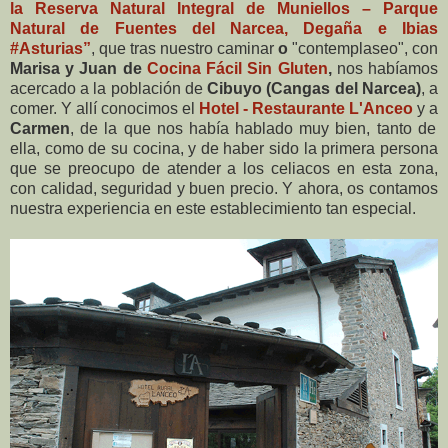
la Reserva Natural Integral de Muniellos – Parque
Natural de Fuentes del Narcea, Degaña e Ibias
#Asturias”
, que tras nuestro caminar
o
"contemplaseo",
con
Marisa y Juan de
Cocina Fácil Sin Gluten
,
nos habíamos
acercado a la población de
Cibuyo (Cangas del Narcea)
, a
comer. Y allí conocimos el
Hotel - Restaurante L'Anceo
y a
Carmen
, de la que nos había hablado muy bien, tanto de
ella, como de su cocina, y de haber sido la primera persona
que se preocupo de atender a los celiacos en esta zona,
con calidad, seguridad y buen precio. Y ahora, os contamos
nuestra experiencia en este establecimiento tan especial.