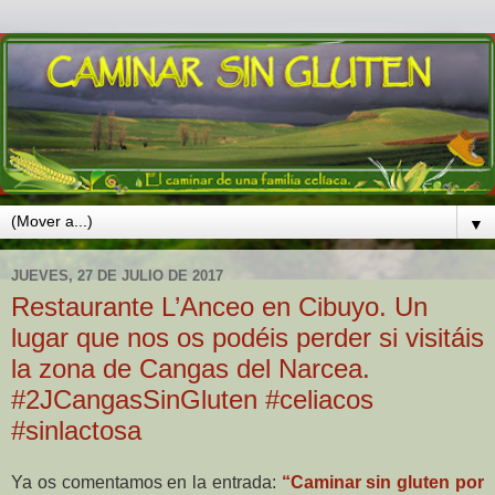
▼
JUEVES, 27 DE JULIO DE 2017
Restaurante L’Anceo en Cibuyo. Un
lugar que nos os podéis perder si visitáis
la zona de Cangas del Narcea.
#2JCangasSinGluten #celiacos
#sinlactosa
Ya os comentamos en la entrada:
“Caminar sin gluten por