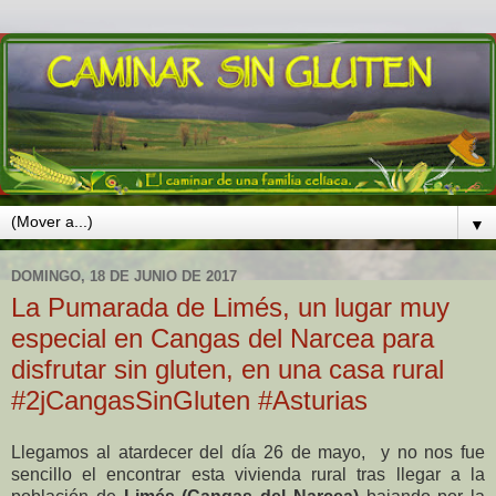
▼
DOMINGO, 18 DE JUNIO DE 2017
La Pumarada de Limés, un lugar muy
especial en Cangas del Narcea para
disfrutar sin gluten, en una casa rural
#2jCangasSinGluten #Asturias
Llegamos al atardecer del día 26 de mayo, y no nos fue
sencillo el encontrar esta vivienda rural tras llegar a la