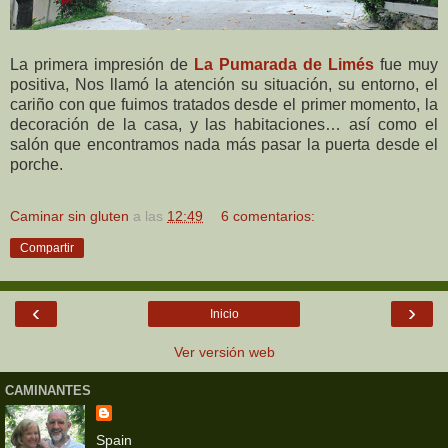
La primera impresión de
La Pumarada de Limés
fue muy
positiva, Nos llamó la atención su situación, su entorno, el
cariño con que fuimos tratados desde el primer momento, la
decoración de la casa, y las habitaciones… así como el
salón que encontramos nada más pasar la puerta desde el
porche.
Caminar sin gluten
a las
12:49
6 comentarios:
Compartir
‹
›
Inicio
Ver versión web
CAMINANTES
Spain