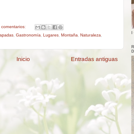
 comentarios:
I
apadas
,
Gastronomía
,
Lugares
,
Montaña
,
Naturaleza
,
R
D
Inicio
Entradas antiguas