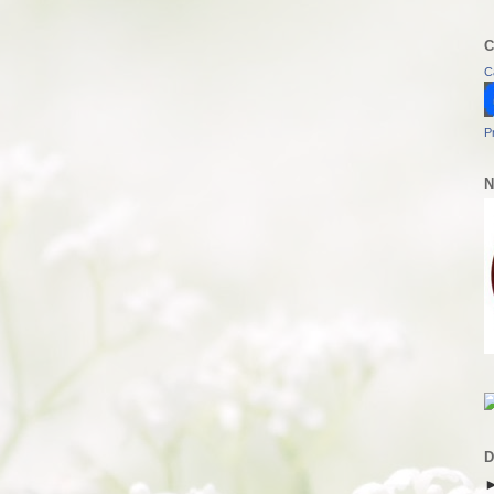
C
C
P
N
D