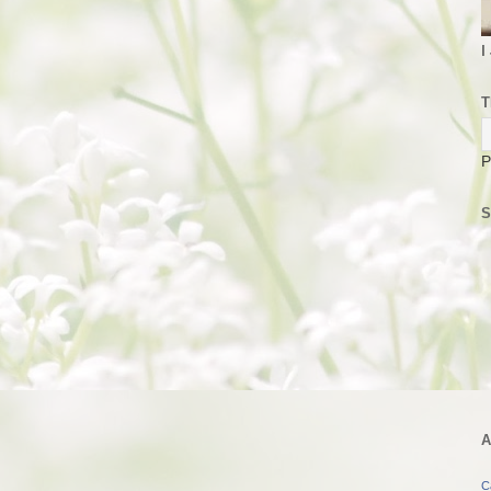
I
T
P
S
A
C