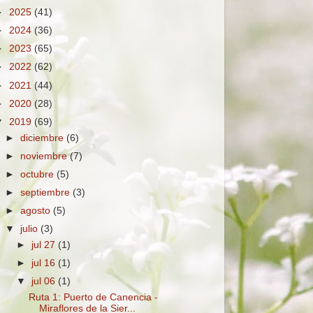
►
2025
(41)
►
2024
(36)
►
2023
(65)
►
2022
(62)
►
2021
(44)
►
2020
(28)
▼
2019
(69)
►
diciembre
(6)
►
noviembre
(7)
►
octubre
(5)
►
septiembre
(3)
►
agosto
(5)
▼
julio
(3)
►
jul 27
(1)
►
jul 16
(1)
▼
jul 06
(1)
Ruta 1: Puerto de Canencia -
Miraflores de la Sier...