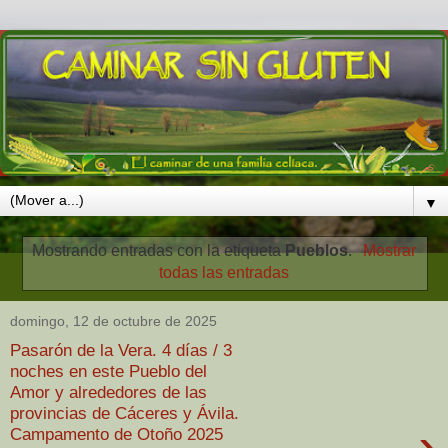
▼
Mostrando entradas con la etiqueta
Pueblos
.
Mostrar
todas las entradas
domingo, 12 de octubre de 2025
Pasarón de la Vera. 4 días / 3
noches en este Pueblo del
Amor y alrededores de las
provincias de Cáceres y Ávila.
›
Campamento de Otoño 2025