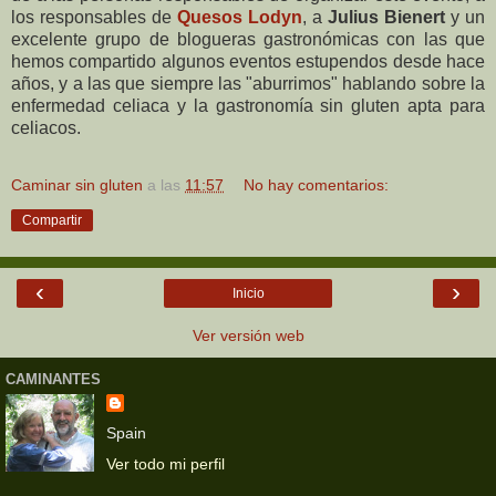
los responsables de
Quesos Lodyn
, a
Julius Bienert
y un
excelente grupo de blogueras gastronómicas con las que
hemos compartido algunos eventos estupendos desde hace
años, y a las que siempre las "aburrimos" hablando sobre la
enfermedad celiaca y la gastronomía sin gluten apta para
celiacos.
Caminar sin gluten
a las
11:57
No hay comentarios:
Compartir
‹
›
Inicio
Ver versión web
CAMINANTES
Spain
Ver todo mi perfil