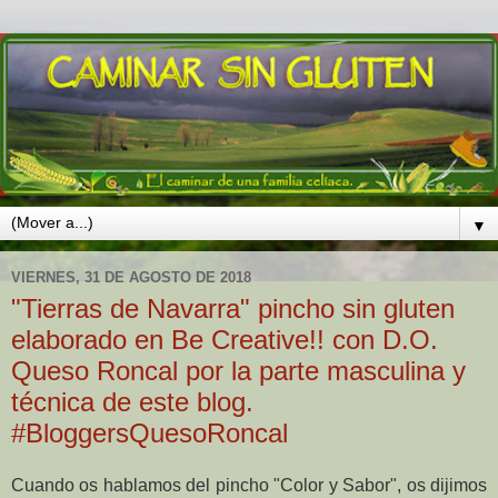
▼
VIERNES, 31 DE AGOSTO DE 2018
"Tierras de Navarra" pincho sin gluten
elaborado en Be Creative!! con D.O.
Queso Roncal por la parte masculina y
técnica de este blog.
#BloggersQuesoRoncal
Cuando os hablamos del pincho "Color y Sabor", os dijimos