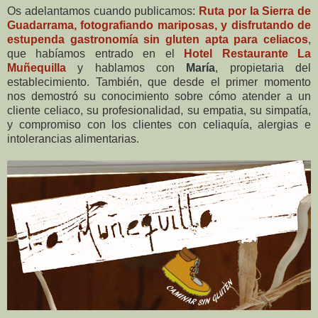
Os adelantamos cuando publicamos:
Ruta por la Sierra de
Guadarrama, fotografiando mariposas, y disfrutando de
estupenda gastronomía sin gluten apta para celiacos
,
que habíamos entrado en el
Hotel Restaurante La
Muñequilla
y hablamos con
María
, propietaria del
establecimiento. También, que desde el primer momento
nos demostró su conocimiento sobre cómo atender a un
cliente celiaco, su profesionalidad, su empatia, su simpatía,
y compromiso con los clientes con celiaquía, alergias e
intolerancias alimentarias.