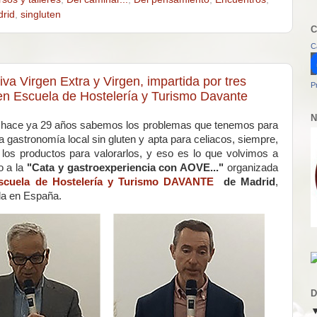
rid
,
singluten
C
C
va Virgen Extra y Virgen, impartida por tres
P
n Escuela de Hostelería y Turismo Davante
N
a hace ya 29 años sabemos los problemas que tenemos para
 gastronomía local sin gluten y apta para celiacos, siempre,
los productos para valorarlos, y eso es lo que volvimos a
o a la
"Cata y gastroexperiencia con AOVE..."
organizada
scuela de Hostelería y Turismo DAVANTE
de Madrid
,
ela en España.
D