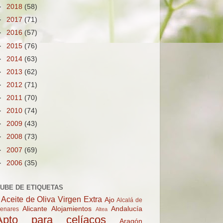
►
2018
(58)
►
2017
(71)
►
2016
(57)
►
2015
(76)
►
2014
(63)
►
2013
(62)
►
2012
(71)
►
2011
(70)
►
2010
(74)
►
2009
(43)
►
2008
(73)
►
2007
(69)
►
2006
(35)
UBE DE ETIQUETAS
Aceite de Oliva Virgen Extra
Ajo
Alcalá de
Alicante
Alojamientos
Andalucía
enares
Altea
Apto para celíacos
Aragón