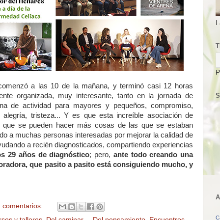
I
T
P
 comenzó a las 10 de la mañana, y terminó casi 12 horas
nte organizada, muy interesante, tanto en la jornada de
S
ena de actividad para mayores y pequeños, compromiso,
, alegría, tristeza... Y es que esta increíble asociación de
do que se pueden hacer más cosas de las que se estaban
do a muchas personas interesadas por mejorar la calidad de
 ayudando a recién diagnosticados, compartiendo experiencias
os 29 años de diagnóstico
; pero,
ante todo creando una
boradora, que pasito a pasito está consiguiendo mucho, y
A
 comentarios:
C
sos y talleres
,
Del caminar...
,
Del pensamiento
,
Encuentros
,