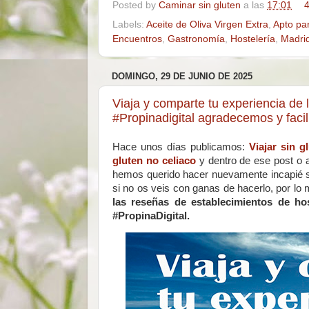
Posted by
Caminar sin gluten
a las
17:01
4
Labels:
Aceite de Oliva Virgen Extra
,
Apto pa
Encuentros
,
Gastronomía
,
Hostelería
,
Madri
DOMINGO, 29 DE JUNIO DE 2025
Viaja y comparte tu experiencia de l
#Propinadigital agradecemos y faci
Hace unos días publicamos:
Viajar sin g
gluten no celiaco
y dentro de ese post o a
hemos querido hacer nuevamente incapié 
si no os veis con ganas de hacerlo, por lo 
las reseñas de establecimientos de host
#PropinaDigital.