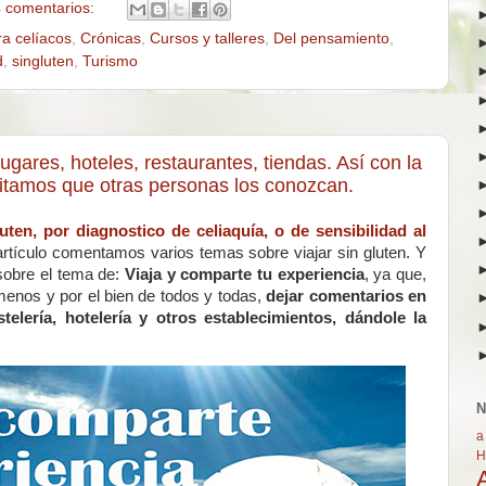
 comentarios:
ra celíacos
,
Crónicas
,
Cursos y talleres
,
Del pensamiento
,
d
,
singluten
,
Turismo
ugares, hoteles, restaurantes, tiendas. Así con la
litamos que otras personas los conozcan.
luten, por diagnostico de celiaquía, o de sensibilidad al
rtículo comentamos varios temas sobre viajar sin gluten. Y
sobre el tema de:
Viaja y comparte tu experiencia
, ya que,
menos y por el bien de todos y todas,
dejar comentarios en
elería, hotelería y otros establecimientos, dándole la
N
a
H