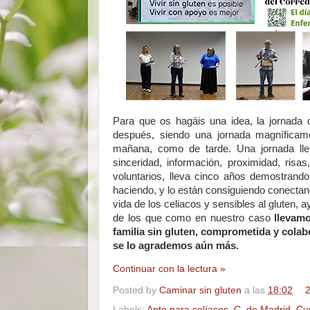
Para que os hagáis una idea, la jornada
después, siendo una jornada magníficame
mañana, como de tarde. Una jornada ll
sinceridad, información, proximidad, risas
voluntarios, lleva cinco años demostran
haciendo, y lo están consiguiendo conectan
vida de los celiacos y sensibles al gluten,
de los que como en nuestro caso
llevam
familia sin gluten, comprometida y cola
se lo agrademos aún más.
Continuar con la lectura »
Posted by
Caminar sin gluten
a las
18:02
2
Labels:
Apto para celíacos
,
C. de Madrid
,
Cur