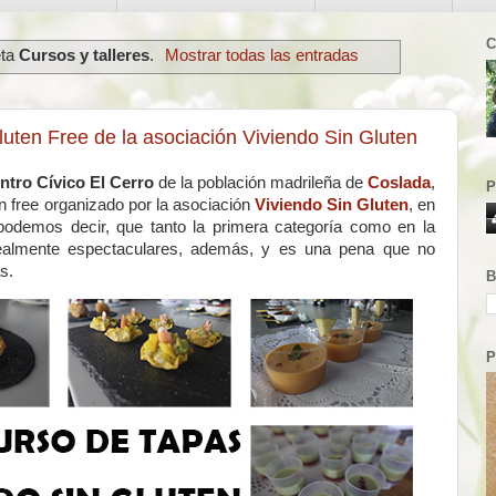
C
eta
Cursos y talleres
.
Mostrar todas las entradas
luten Free de la asociación Viviendo Sin Gluten
ntro Cívico El Cerro
de la población madrileña de
Coslada
,
P
en free organizado por la asociación
Viviendo Sin Gluten
, en
odemos decir, que tanto la primera categoría como en la
realmente espectaculares, además, y es una pena que no
s.
B
P