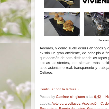
Concurso
Además, y como suele ocurrir en todos y 
existió un gran ambiente, de principio a
que además de para disfrutar de las tapas y
socias asistentes, se sientan más uni
asociacionismo real, transparente y traba
Celiaco
.
Continuar con la lectura »
Posted by
Caminar sin gluten
a las
9:42
No
Labels:
Apto para celíacos
,
Asociación
,
C. de
Encuentros
,
Exento de gluten
,
Gastronomía