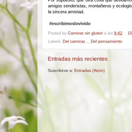
Por supuesto, que otra cosa que deseamos
amigos senderistas, montañeros y ecologist
la sincera amistad.
#escribimoslovivido
Posted by
Caminar sin gluten
a las
9:42
15
Labels:
Del caminar...
,
Del pensamiento
Entradas más recientes
Suscribirse a:
Entradas (Atom)