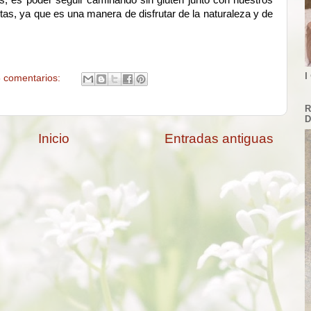
, es poder seguir caminando sin gluten junto con nuestros
as, ya que es una manera de disfrutar de la naturaleza y de
I
 comentarios:
R
D
Inicio
Entradas antiguas