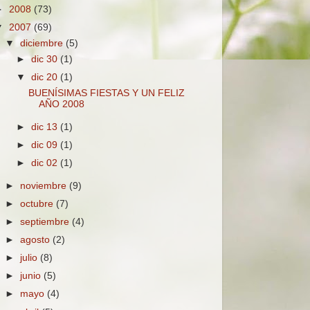
►
2008
(73)
▼
2007
(69)
▼
diciembre
(5)
►
dic 30
(1)
▼
dic 20
(1)
BUENÍSIMAS FIESTAS Y UN FELIZ
AÑO 2008
►
dic 13
(1)
►
dic 09
(1)
►
dic 02
(1)
►
noviembre
(9)
►
octubre
(7)
►
septiembre
(4)
►
agosto
(2)
►
julio
(8)
►
junio
(5)
►
mayo
(4)