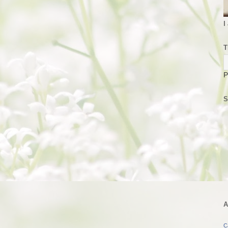
I
T
P
S
A
C