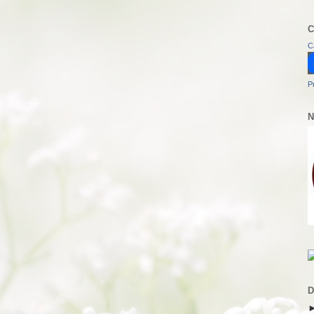
C
C
P
N
D