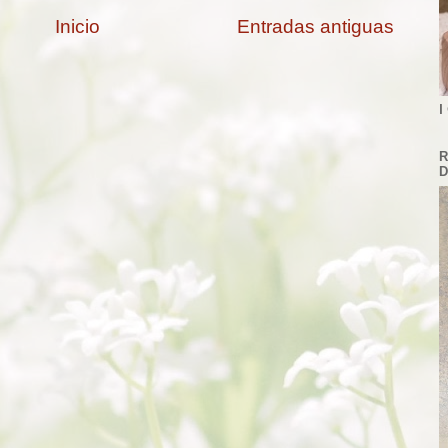
Inicio
Entradas antiguas
I
R
D