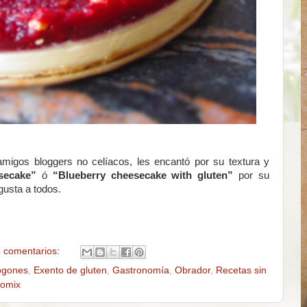
migos bloggers no celíacos, les encantó por su textura y
esecake”
ó
“Blueberry cheesecake with gluten”
por su
gusta a todos.
 comentarios:
ogones
,
Exento de gluten
,
Gastronomía
,
Obrador
,
Recetas sin
omix