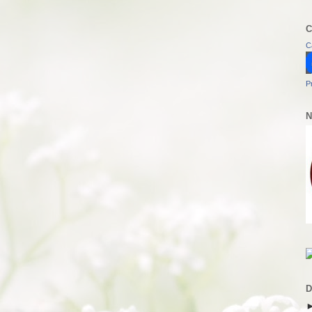
C
C
P
N
D