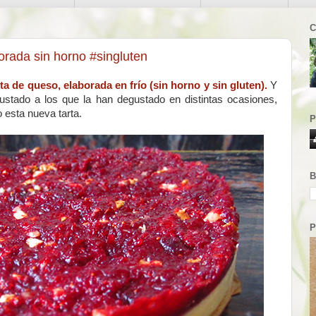
C
rada sin horno #singluten
ta de queso, elaborada en frío (sin horno y sin gluten).
Y
stado a los que la han degustado en distintas ocasiones,
 esta nueva tarta.
P
B
P