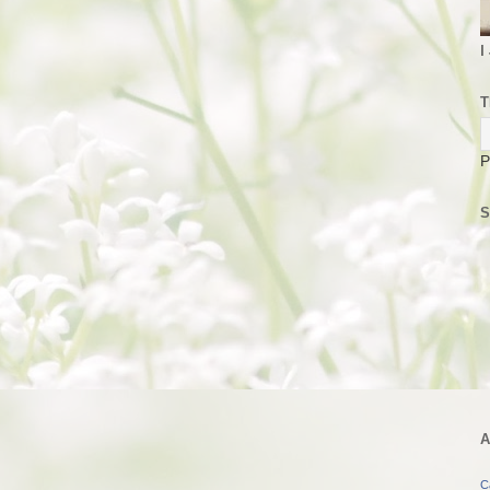
I
T
P
S
A
C