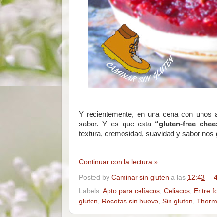
Y recientemente, en una cena con unos a
sabor. Y es que esta
“gluten-free che
textura, cremosidad, suavidad y sabor nos 
Continuar con la lectura »
Posted by
Caminar sin gluten
a las
12:43
4
Labels:
Apto para celíacos
,
Celiacos
,
Entre f
gluten
,
Recetas sin huevo
,
Sin gluten
,
Therm