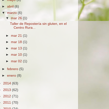
►
abril
(6)
▼
marzo
(6)
▼
mar 26
(1)
Taller de Repostería sin gluten, en el
Centro Rura...
►
mar 21
(1)
►
mar 18
(1)
►
mar 13
(1)
►
mar 10
(1)
►
mar 02
(1)
►
febrero
(5)
►
enero
(8)
►
2014
(63)
►
2013
(62)
►
2012
(71)
►
2011
(70)
►
2010
(74)