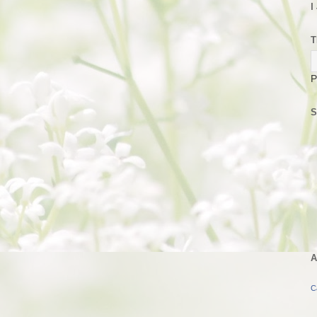
I
T
P
S
A
C