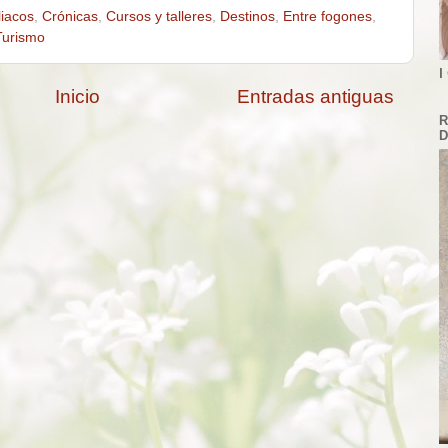
liacos
,
Crónicas
,
Cursos y talleres
,
Destinos
,
Entre fogones
,
Turismo
I
Inicio
Entradas antiguas
R
D