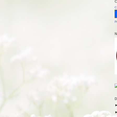
C
C
P
N
D