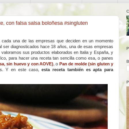
C
e, con falsa salsa boloñesa #singluten
a cada una de las empresas que deciden en un momento
 al ser diagnosticados hace 18 años, una de esas empresas
P
, valoramos sus productos elaborados en Italia y España, y
fico, para hacer una receta tan sencilla como esa, o panes
B
tosa, sin huevo y con AOVE)
, o
Pan de molde (sin gluten y
as. Y en este caso,
esta receta también es apta para
P