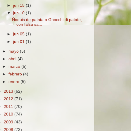
►
jun 15
(1)
▼
jun 10
(1)
Ñoquis de patata o Gnocchi di patate,
con falsa sa...
►
jun 05
(1)
►
jun 01
(1)
►
mayo
(5)
►
abril
(4)
►
marzo
(5)
►
febrero
(4)
►
enero
(5)
►
2013
(62)
►
2012
(71)
►
2011
(70)
►
2010
(74)
►
2009
(43)
►
2008
(73)