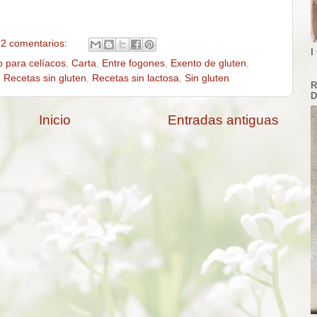
2 comentarios:
I
o para celíacos
,
Carta
,
Entre fogones
,
Exento de gluten
,
,
Recetas sin gluten
,
Recetas sin lactosa
,
Sin gluten
R
D
Inicio
Entradas antiguas