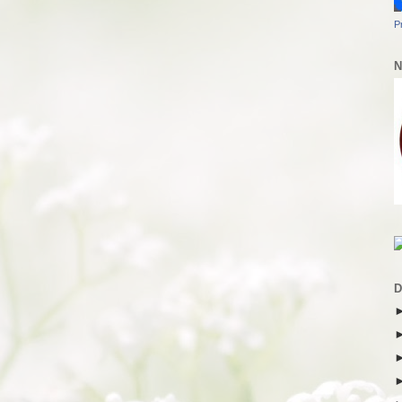
P
N
D