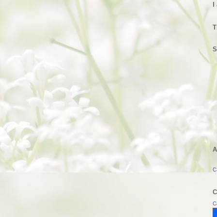
I
T
S
A
C
C
C