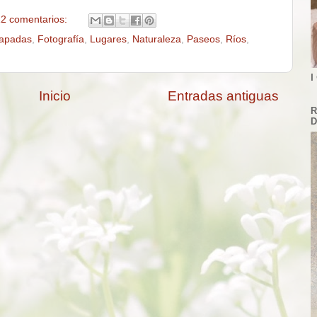
2 comentarios:
apadas
,
Fotografía
,
Lugares
,
Naturaleza
,
Paseos
,
Ríos
,
I
Inicio
Entradas antiguas
R
D