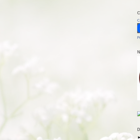
C
C
P
N
D