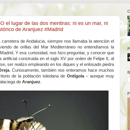
C
 el lugar de las dos mentiras: ni es un mar, ni
stórico de Aranjuez #Madrid
 carretera de Andalucia, siempre nos llamaba la atención el
viendo de orillas del Mar Mediterráneo no entendíamos la
P
 Madrid. Y esa curiosidad, nos hizo preguntar, y conocer que
rtificial construida en el siglo XV por orden de Felipe II, al
se, ser realizo empleando en los diques y el enlosado piedra
Oreja
. Curiosamente, también nos enteramos hace muchos
B
torio de la población toledana de
Ontígola
– aunque muy
palaciega de
Aranjuez
.
P