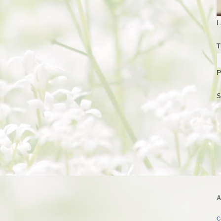
I
T
P
S
A
C