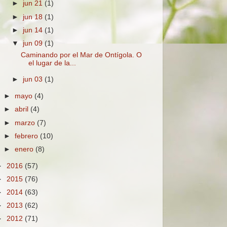
►
jun 21
(1)
►
jun 18
(1)
►
jun 14
(1)
▼
jun 09
(1)
Caminando por el Mar de Ontígola. O
el lugar de la...
►
jun 03
(1)
►
mayo
(4)
►
abril
(4)
►
marzo
(7)
►
febrero
(10)
►
enero
(8)
►
2016
(57)
►
2015
(76)
►
2014
(63)
►
2013
(62)
►
2012
(71)