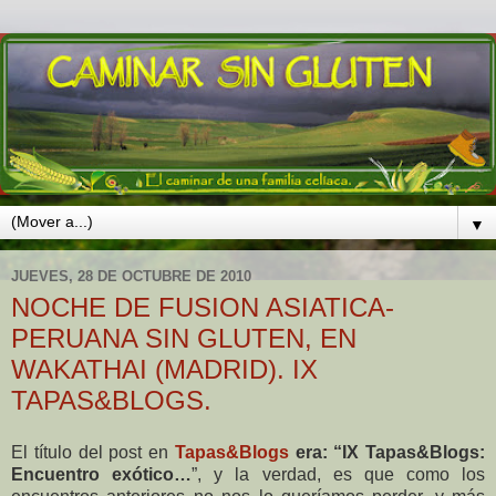
▼
JUEVES, 28 DE OCTUBRE DE 2010
NOCHE DE FUSION ASIATICA-
PERUANA SIN GLUTEN, EN
WAKATHAI (MADRID). IX
TAPAS&BLOGS.
El título del post en
Tapas&Blogs
era: “IX Tapas&Blogs:
Encuentro exótico…
”, y la verdad, es que como los