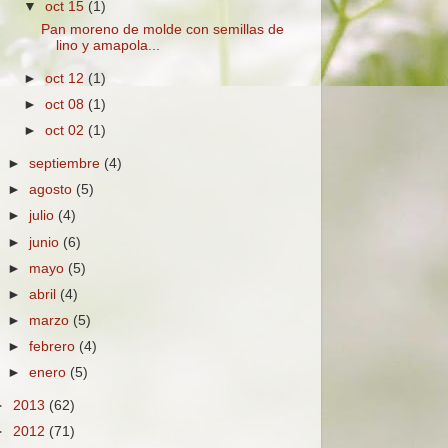
▼
oct 15
(1)
Pan moreno de molde con semillas de
lino y amapola...
►
oct 12
(1)
►
oct 08
(1)
►
oct 02
(1)
►
septiembre
(4)
►
agosto
(5)
►
julio
(4)
►
junio
(6)
►
mayo
(5)
►
abril
(4)
►
marzo
(5)
►
febrero
(4)
►
enero
(5)
►
2013
(62)
►
2012
(71)