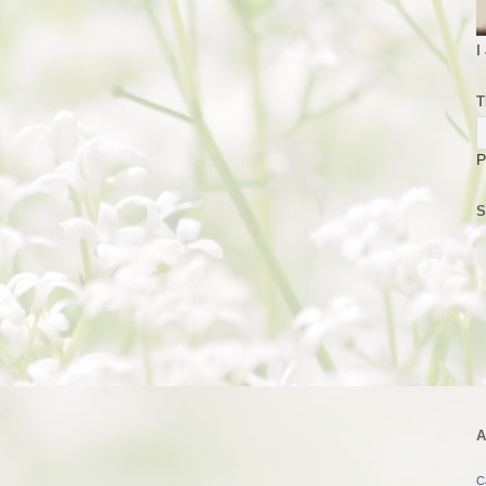
I
T
P
S
A
C