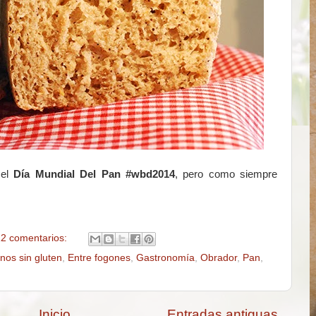
 el
Día Mundial Del Pan #wbd2014
, pero como siempre
2 comentarios:
os sin gluten
,
Entre fogones
,
Gastronomía
,
Obrador
,
Pan
,
Inicio
Entradas antiguas