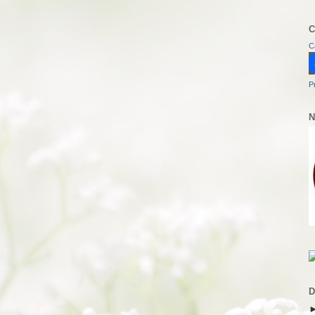
C
C
P
N
D