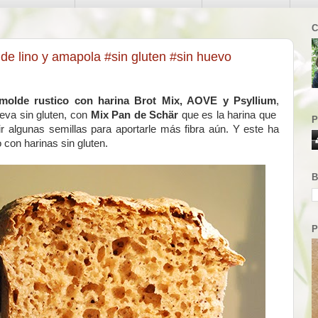
C
e lino y amapola #sin gluten #sin huevo
molde rustico con harina Brot Mix, AOVE y Psyllium
,
eva sin gluten, con
Mix Pan de Schär
que es la harina que
P
algunas semillas para aportarle más fibra aún. Y este ha
 con harinas sin gluten.
B
P