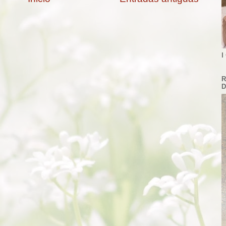
I
R
D