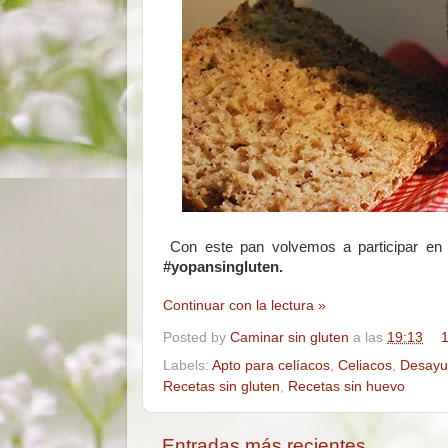
Con este pan volvemos a participar en
#yopansingluten.
Continuar con la lectura »
Posted by
Caminar sin gluten
a las
19:13
1
Labels:
Apto para celíacos
,
Celiacos
,
Desayun
Recetas sin gluten
,
Recetas sin huevo
Entradas más recientes