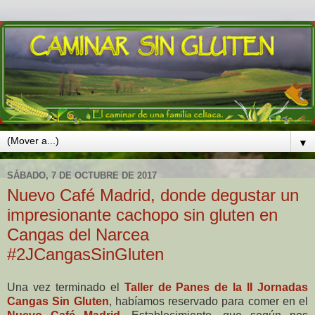
▼
SÁBADO, 7 DE OCTUBRE DE 2017
Nuevo Café Madrid, donde degustar un
impresionante cachopo sin gluten en
Cangas del Narcea
#2JCangasSinGluten
Una vez terminado el
Taller de Panes de la II Jornadas
Cangas Sin Gluten
, habíamos reservado para comer en el