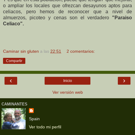
o ampliar los locales que ofrezcan desayunos aptos para
celiacos, pero hemos de reconocer que a nivel de
almuerzos, picoteo y cenas son el verdadero
"Paraiso
Celiaco".
Caminar sin gluten
a las
22:51
2 comentarios:
Compartir
‹
›
Inicio
Ver versión web
CAMINANTES
Spain
Ver todo mi perfil