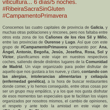
viticultura... 6 días/5 noches.
#RibeiraSacraSinGluten
#CampamentoPrimavera
Conocemos las cuatro capitales de provincia de
Galicia
, y
muchas otras poblaciones y rincones, pero nos faltaba entre
otros esta zona de los
Cañones de los ríos Sil y Miño
,
entre las provincias de
Ourense
y
Lugo
. Así que con este
grupo de
#CampamentoPrimavera
compuesto por:
Ana,
Ángel, Antonio, Begoña, Jesús, Josefina, Rosa, Sol y
Víctor
, planificamos este viaje en nuestros respectivos
coches, saliendo desde distintos lugares de la
Comunidad
de Madrid
. Un viaje organizado para poder disfrutar de
aquello que nos gustara a los nueve, y claro,
contando con
las alergias, intolerancias alimentarias y celiaquía
(enfermedad genética)
, a la hora de buscar restaurantes
donde comer, y lo hemos conseguido, entre otras cosas por
ser un grupo muy empático, y a los que nos gusta disfrutar
de esos momentos tan especiales que te facilitan los viajes
organizados por nosotros mismos, el cambio de opiniones,
el respeto y ante todo la amistad en este viaje de