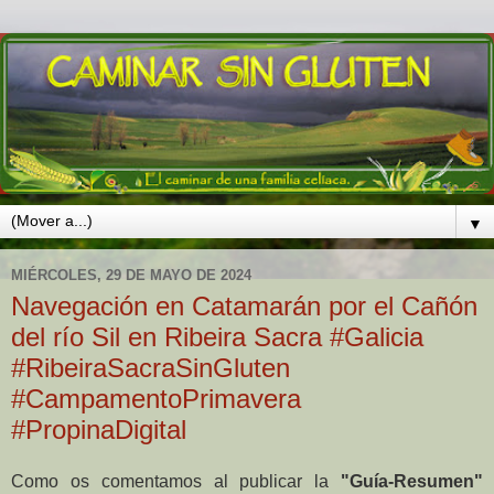
▼
MIÉRCOLES, 29 DE MAYO DE 2024
Navegación en Catamarán por el Cañón
del río Sil en Ribeira Sacra #Galicia
#RibeiraSacraSinGluten
#CampamentoPrimavera
#PropinaDigital
Como os comentamos al publicar la
"Guía-Resumen"