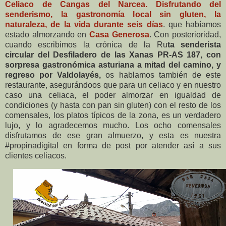
Celiaco de Cangas del Narcea. Disfrutando del
senderismo, la gastronomía local sin gluten, la
naturaleza, de la vida durante seis días
. que habíamos
estado almorzando en
Casa Generosa
. Con posterioridad,
cuando escribimos la crónica de la Ru
ta senderista
circular del Desfiladero de las Xanas PR-AS 187, con
sorpresa gastronómica asturiana a mitad del camino, y
regreso por Valdolayés,
os hablamos también de este
restaurante, asegurándoos que para un celiaco y en nuestro
caso una celiaca, el poder almorzar en igualdad de
condiciones (y hasta con pan sin gluten) con el resto de los
comensales, los platos típicos de la zona, es un verdadero
lujo, y lo agradecemos mucho. Los ocho comensales
disfrutamos de ese gran almuerzo, y esta es nuestra
#propinadigital en forma de post por atender así a sus
clientes celiacos.