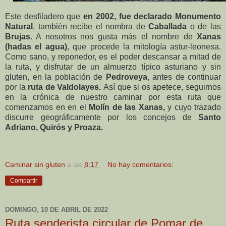
Este desfiladero que
en 2002, fue declarado Monumento
Natural
, también recibe el nombra de
Caballada
o de las
Brujas
. A nosotros nos gusta más el nombre de
Xanas
(hadas el agua)
, que procede la mitología astur-leonesa.
Como sano, y reponedor, es el poder descansar a mitad de
la ruta, y disfrutar de un almuerzo típico asturiano y sin
gluten, en la población de
Pedroveya
, antes de continuar
por la
ruta de Valdolayes.
Así que si os apetece, seguirnos
en la crónica de nuestro caminar por esta ruta que
comenzamos en en el
Molín de las Xanas,
y cuyo trazado
discurre
geográficamente por los concejos de
Santo
Adriano, Quirós y Proaza.
Caminar sin gluten
a las
8:17
No hay comentarios:
Compartir
DOMINGO, 10 DE ABRIL DE 2022
Ruta senderista circular de Pomar de