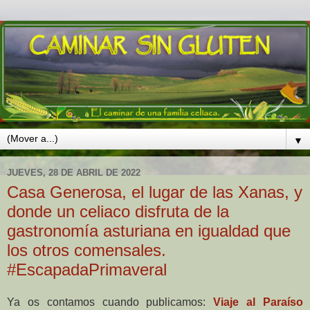
▼
JUEVES, 28 DE ABRIL DE 2022
Casa Generosa, el lugar de las Xanas, y
donde un celiaco disfruta de la
gastronomía asturiana en igualdad que
los otros comensales.
#EscapadaPrimaveral
Ya os contamos cuando publicamos:
Viaje al Paraíso