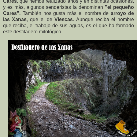
Cares
, que hemos realizado años y en distintas ocasiones,
y es más, algunos senderistas la denominan
"el pequeño
Cares".
También nos gusta más el nombre de
arroyo de
las Xanas
, que el de
Viescas.
Aunque reciba el nombre
que reciba, el trabajo de sus aguas, es el que ha formado
este desfiladero mitológico.