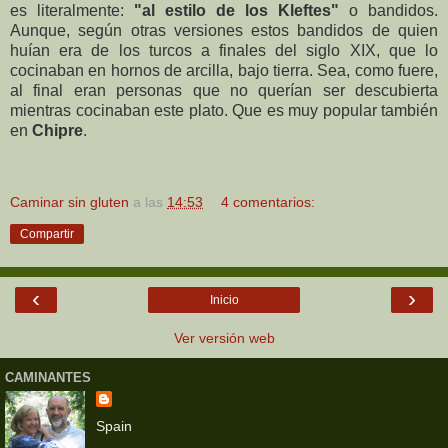
es literalmente:
"al estilo de los Kleftes"
o bandidos.
Aunque, según otras versiones estos bandidos de quien
huían era de los turcos a finales del siglo XIX, que lo
cocinaban en hornos de arcilla, bajo tierra. Sea, como fuere,
al final eran personas que no querían ser descubierta
mientras cocinaban este plato. Que es muy popular también
en
Chipre
.
Caminar sin gluten
a las
14:53
4 comentarios:
Compartir
‹
›
Inicio
Ver versión web
CAMINANTES
Spain