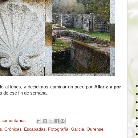
arlo al lunes, y decidimos caminar un poco por
Allariz y por
es de ese fin de semana.
 comentarios:
s
,
Crónicas
,
Escapadas
,
Fotografía
,
Galicia
,
Ourense
,