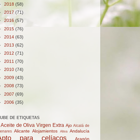
►
2018
(58)
►
2017
(71)
►
2016
(57)
►
2015
(76)
►
2014
(63)
►
2013
(62)
►
2012
(71)
►
2011
(70)
►
2010
(74)
►
2009
(43)
►
2008
(73)
►
2007
(69)
►
2006
(35)
UBE DE ETIQUETAS
Aceite de Oliva Virgen Extra
Ajo
Alcalá de
Alicante
Alojamientos
Andalucía
enares
Altea
Apto para celíacos
Aragón