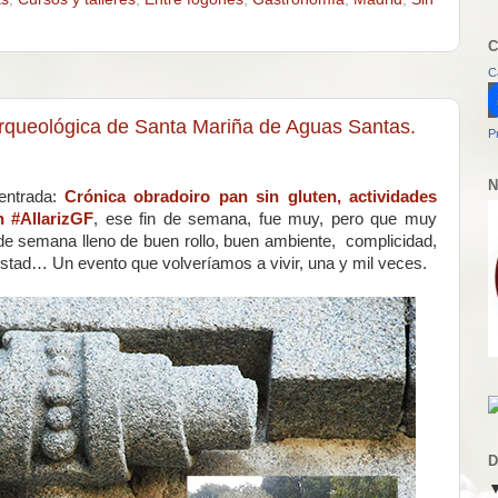
C
C
arqueológica de Santa Mariña de Aguas Santas.
P
N
entrada:
Crónica obradoiro pan sin gluten, actividades
n #AllarizGF
, ese fin de semana, fue muy, pero que muy
in de semana lleno de buen rollo, buen ambiente, complicidad,
istad… Un evento que volveríamos a vivir, una y mil veces.
D