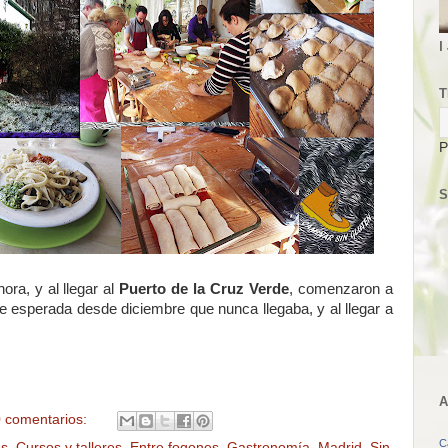
I
T
P
S
ra, y al llegar al
Puerto de la Cruz Verde
, comenzaron a
e esperada desde diciembre que nunca llegaba, y al llegar a
A
 comentarios:
C
as
,
Cursos y talleres
,
Entre fogones
,
Gastronomía
,
Madrid
,
Sin