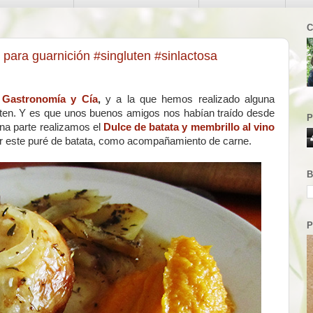
C
e para guarnición #singluten #sinlactosa
r
Gastronomía y Cía
,
y a la que hemos realizado alguna
uten. Y es que unos buenos amigos nos habían traído desde
P
na parte realizamos el
Dulce de batata y membrillo al vino
er este puré de batata, como acompañamiento de carne.
B
P