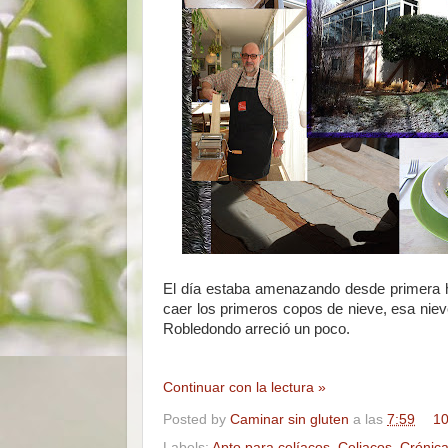
El día estaba amenazando desde primera ho
caer los primeros copos de nieve, esa niev
Robledondo arreció un poco.
Continuar con la lectura »
Posted by
Caminar sin gluten
a las
7:59
10
Labels:
Apto para celíacos
,
Celiacos
,
Crónic