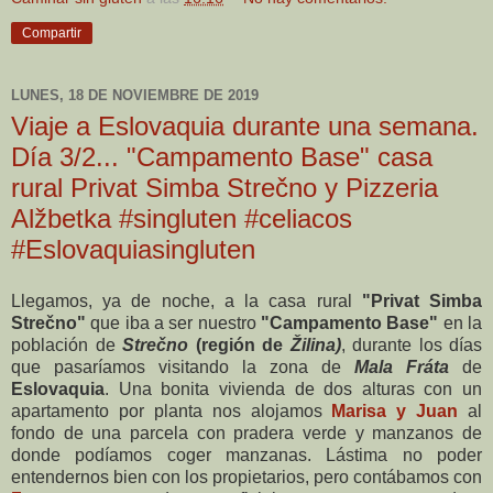
Compartir
LUNES, 18 DE NOVIEMBRE DE 2019
Viaje a Eslovaquia durante una semana.
Día 3/2... "Campamento Base" casa
rural Privat Simba Strečno y Pizzeria
Alžbetka #singluten #celiacos
#Eslovaquiasingluten
Llegamos, ya de noche, a la casa rural
"Privat Simba
Strečno"
que iba a ser nuestro
"Campamento Base"
en la
población de
Strečno
(
región de
Žilina)
, durante los días
que pasaríamos visitando la zona de
Mala Fráta
de
Eslovaquia
. Una bonita vivienda de dos alturas con un
apartamento por planta nos alojamos
Marisa y Juan
al
fondo de una parcela con pradera verde y manzanos de
donde podíamos coger manzanas. Lástima no poder
entendernos bien con los propietarios, pero contábamos con