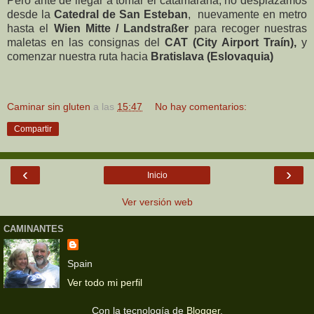
Pero ante de llegar a tomar el catamarana, no desplazamos
desde la
Catedral de San Esteban
, nuevamente en metro
hasta el
Wien Mitte / Landstraßer
para recoger nuestras
maletas en las consignas del
CAT (City Airport Traín),
y
comenzar nuestra ruta hacia
Bratislava (Eslovaquia)
Caminar sin gluten
a las
15:47
No hay comentarios:
Compartir
‹
›
Inicio
Ver versión web
CAMINANTES
Spain
Ver todo mi perfil
Con la tecnología de
Blogger
.