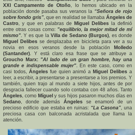
XXI Campamento de Otoño
, lo hemos ubicado en la
población donde pasaba sus veranos la
“Señora de rojo
sobre fondo gris”
, que en realidad se llamaba
Ángeles de
Castro
, y que en palabras de
Miguel Delibes
la definió
entre otras cosas como:
"equilibrio, la mejor mitad de mí
mismo"
. Y es que la
Villa de Sedano (Burgos)
, es donde
Miguel Delibes
se desplazaba en bicicleta para ver a su
novia en esos veranos desde la población
Molledo
(Santander)
. Y está claro esa frase que se atribuye a
Groucho Marx:
"Al lado de un gran hombre, hay una
grande e indispensable mujer"
. En este caso, como en
casi todos,
Ángeles
fue quien animó a
Miguel Delibes
a
leer, a escribir, a presentarse a presentarse a los premios. Y
también, quien trajo al mundo a siete hijos, antes de por
desgracia fallecer cuando solo contaba con 48 años. Tanto
Ángeles
, como
Míguel
y sus hijos pasaron muchos días en
Sedano
, donde además
Ángeles
se enamoró de un
precioso edificio que estaba en ruinas:
“La Casona”
, una
preciosa casa con balconada acristalada que llama la
atención.