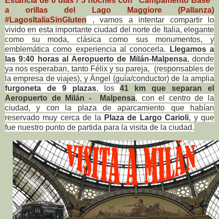
Estancia de 6 días / 5 noches con "Campamento Base"
a orillas del Lago Maggiore (Pallanza)
#LagosItaliaSinGluten
, vamos a intentar compartir lo
vivido en esta importante ciudad del norte de Italia, elegante
como su moda, clásica como sus monumentos, y
emblemática como experiencia al conocerla.
Llegamos
a
las
9:40 horas al Aeropuerto de Milán-Malpensa
, donde
ya nos esperaban, tanto Félix y su pareja, (responsables de
la empresa de viajes), y Ángel (guía/conductor) de la amplia
furgoneta de 9 plazas
, los
41 km que separan el
Aeropuerto de Milán - Malpensa
, con el centro de la
ciudad, y con la plaza de aparcamiento que habían
reservado muy cerca de la
Plaza de Largo Carioli
, y que
fue nuestro punto de partida para la visita de la ciudad.