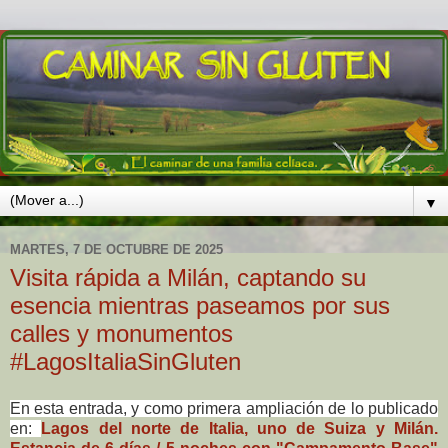
▼
MARTES, 7 DE OCTUBRE DE 2025
Visita rápida a Milán, captando su
esencia mientras paseamos por sus
calles y monumentos
#LagosItaliaSinGluten
En esta entrada, y como primera ampliación de lo publicado
en:
Lagos del norte de Italia, uno de Suiza y Milán.