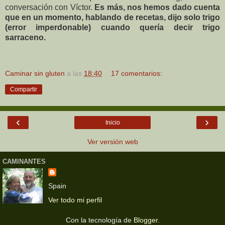
conversación con Víctor.
Es más, nos hemos dado cuenta
que en un momento, hablando de recetas, dijo solo trigo
(error imperdonable) cuando quería decir trigo
sarraceno.
Caminar sin gluten
a las
18:40
17 comentarios:
Compartir
‹
›
Inicio
Ver versión web
CAMINANTES
Spain
Ver todo mi perfil
Con la tecnología de
Blogger
.