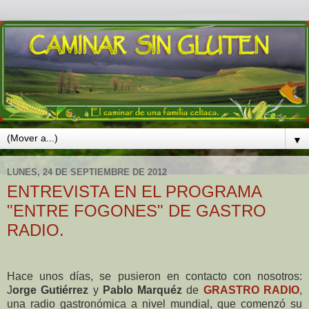
▼
LUNES, 24 DE SEPTIEMBRE DE 2012
ENTREVISTA EN EL PROGRAMA
"ENTRE FOGONES" DE GASTRO
RADIO.
Hace unos días, se pusieron en contacto con nosotros:
J
orge Gutiérrez
y
Pablo Marquéz
de
GRASTRO RADIO
,
una radio gastronómica a nivel mundial, que comenzó su