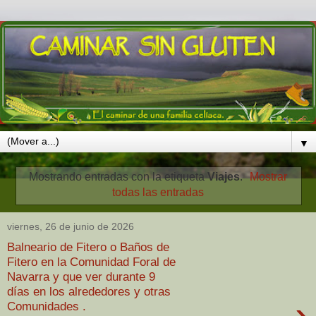
▼
Mostrando entradas con la etiqueta
Viajes
.
Mostrar
todas las entradas
viernes, 26 de junio de 2026
Balneario de Fitero o Baños de
Fitero en la Comunidad Foral de
Navarra y que ver durante 9
días en los alrededores y otras
›
Comunidades .