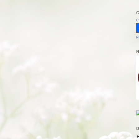
C
C
P
N
D