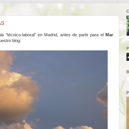
C
AS
 “técnico-laboral” en Madrid, antes de partir para el
Mar
uestro blog:
P
B
P