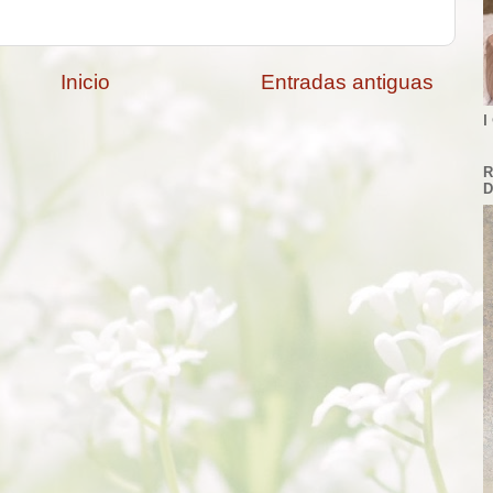
Inicio
Entradas antiguas
I
R
D