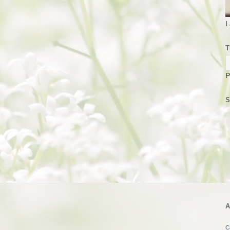
I
T
P
S
A
C