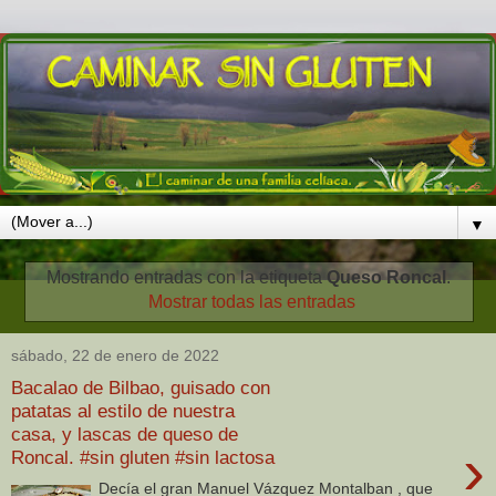
▼
Mostrando entradas con la etiqueta
Queso Roncal
.
Mostrar todas las entradas
sábado, 22 de enero de 2022
Bacalao de Bilbao, guisado con
patatas al estilo de nuestra
casa, y lascas de queso de
›
Roncal. #sin gluten #sin lactosa
Decía el gran Manuel Vázquez Montalban , que