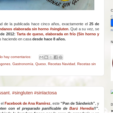
C
C
dad de la publicada hace cinco años, exactamente el
25 de
ndanos elaborada sin horno #singluten
. Qué a su vez, se
P
 de 2012:
Tarta de queso, elaborada en frío (Sin horno y
mos haciendo en casa
desde hace 8 años.
N
o hay comentarios:
ogones
,
Gastronomía
,
Queso
,
Recetas Navidad
,
Recetas sin
sant. #singluten #sinlactosa
 el
Facebook de Ana Ramírez
, este
“Pan de Sándwich”
, y
D
ten con el preparado panificable de
Barú Heredia
!!”
.