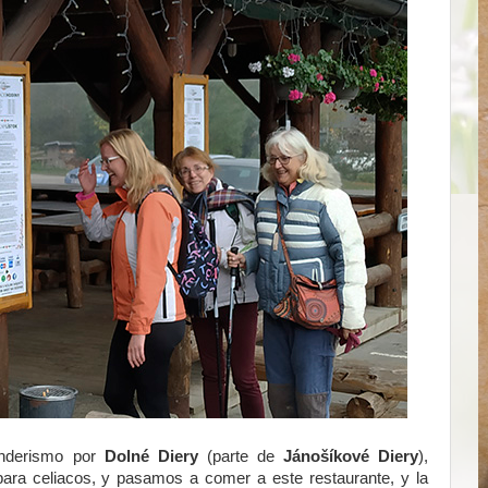
senderismo por
Dolné Diery
(parte de
Jánošíkové Diery
),
 para celiacos, y pasamos a comer a este restaurante, y la