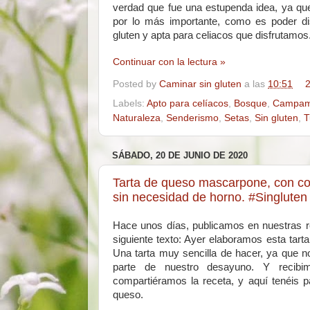
verdad que fue una estupenda idea, ya que
por lo más importante, como es poder dis
gluten y apta para celiacos que disfrutamos
Continuar con la lectura »
Posted by
Caminar sin gluten
a las
10:51
2
Labels:
Apto para celíacos
,
Bosque
,
Campam
Naturaleza
,
Senderismo
,
Setas
,
Sin gluten
,
T
SÁBADO, 20 DE JUNIO DE 2020
Tarta de queso mascarpone, con cob
sin necesidad de horno. #Singlute
Hace unos días, publicamos en nuestras red
siguiente texto: Ayer elaboramos esta tar
Una tarta muy sencilla de hacer, ya que n
parte de nuestro desayuno. Y recibim
compartiéramos la receta, y aquí tenéis p
queso.