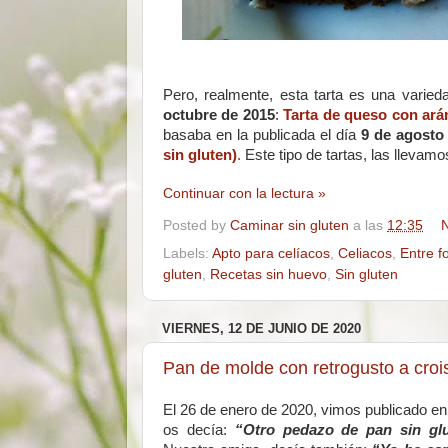
Pero, realmente, esta tarta es una varie
octubre de 2015
:
Tarta de queso con ará
basaba en la publicada el día
9 de agosto
sin gluten)
.
Este tipo de tartas, las lleva
Continuar con la lectura »
Posted by
Caminar sin gluten
a las
12:35
N
Labels:
Apto para celíacos
,
Celiacos
,
Entre f
gluten
,
Recetas sin huevo
,
Sin gluten
VIERNES, 12 DE JUNIO DE 2020
Pan de molde con retrogusto a crois
El 26 de enero de 2020, vimos publicado en
os decía:
“Otro pedazo de pan sin glu