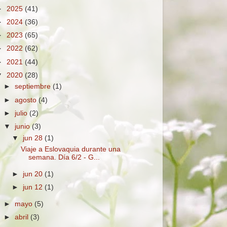
►
2025
(41)
►
2024
(36)
►
2023
(65)
►
2022
(62)
►
2021
(44)
▼
2020
(28)
►
septiembre
(1)
►
agosto
(4)
►
julio
(2)
▼
junio
(3)
▼
jun 28
(1)
Viaje a Eslovaquia durante una
semana. Día 6/2 - G...
►
jun 20
(1)
►
jun 12
(1)
►
mayo
(5)
►
abril
(3)