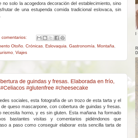
 no solo la acogedora decoración del establecimiento, sino
frutar de una estupenda comida tradicional eslovaca, sin
.
I
 comentarios:
ento Otoño
,
Crónicas
,
Eslovaquia
,
Gastronomía
,
Montaña
,
R
urismo
,
Viajes
D
ertura de guindas y fresas. Elaborada en frío,
n #Celiacos #glutenfree #cheesecake
es sociales, esta fotografía de un trozo de esta tarta y el
ta de queso mascarpone, con cobertura de guindas y fresas.
o necesita horno, y es sin gluten. Esta mañana ha formado
os bastantes visitas y comentarios pidiéndonos que
aso a paso como conseguir elaborar esta sencilla tarta de