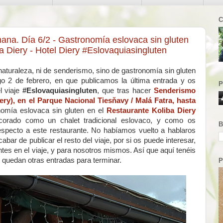
C
ana. Día 6/2 - Gastronomía eslovaca sin gluten
a Diery - Hotel Diery #Eslovaquiasingluten
aturaleza, ni de senderismo, sino de gastronomía sin gluten
o 2 de febrero, en que publicamos la última entrada y os
P
l viaje
#Eslovaquiasingluten
, que tras hacer
Senderismo
ery), en el Parque Nacional Tiesňavy / Malá Fatra, hasta
nomía eslovaca sin gluten en el
Restaurante Koliba Diery
orado como un chalet tradicional eslovaco, y como os
B
especto a este restaurante. No habíamos vuelto a hablaros
abar de publicar el resto del viaje, por si os puede interesar,
tes en el viaje, y para nosotros mismos. Así que aquí tenéis
quedan otras entradas para terminar.
P