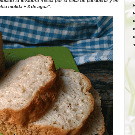
biado la levadura fresca por la seca de panadería y en
hía molida + 3 de agua”
.