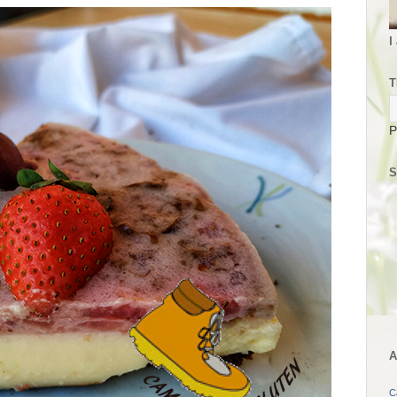
I
T
P
S
A
C