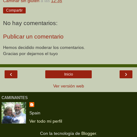
Caminar sin gluten
a las
12:35
Compartir
No hay comentarios:
Publicar un comentario
Hemos decidido moderar los comentarios.
Gracias por dejarnos el tuyo
‹
›
Inicio
Ver versión web
CAMINANTES
Spain
Ver todo mi perfil
Con la tecnología de
Blogger
.