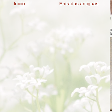
Inicio
Entradas antiguas
I
R
D