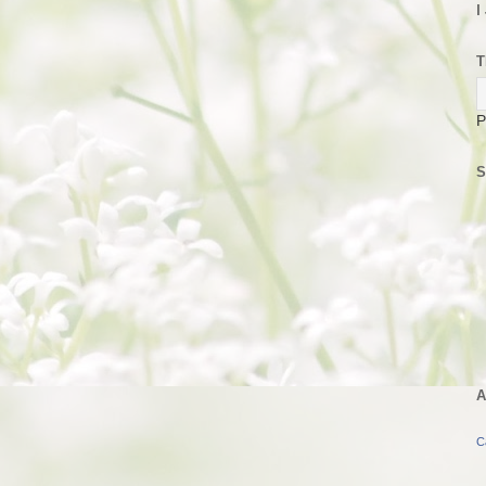
I
T
P
S
A
C