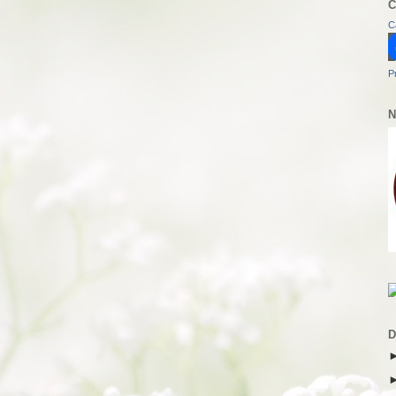
C
C
P
N
D