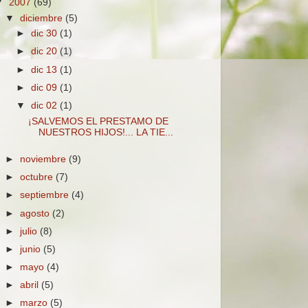
▼
2007
(69)
▼
diciembre
(5)
►
dic 30
(1)
►
dic 20
(1)
►
dic 13
(1)
►
dic 09
(1)
▼
dic 02
(1)
¡SALVEMOS EL PRESTAMO DE
NUESTROS HIJOS!... LA TIE...
►
noviembre
(9)
►
octubre
(7)
►
septiembre
(4)
►
agosto
(2)
►
julio
(8)
►
junio
(5)
►
mayo
(4)
►
abril
(5)
►
marzo
(5)