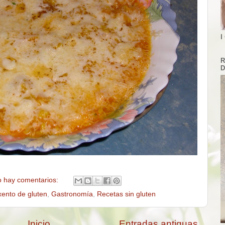
I
R
D
 hay comentarios:
xento de gluten
,
Gastronomía
,
Recetas sin gluten
Inicio
Entradas antiguas