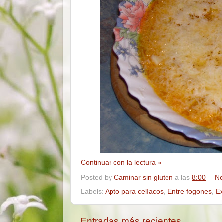
Continuar con la lectura »
Posted by
Caminar sin gluten
a las
8:00
No
Labels:
Apto para celíacos
,
Entre fogones
,
E
Entradas más recientes