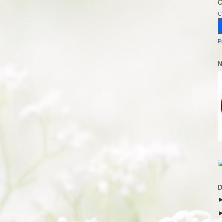
C
C
P
N
D