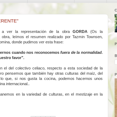
C
ERENTE"
o a ver la representación de la obra
GORDA
(Os la
obra, leímos el resumen realizado por Tazmin Townsen,
lomina, donde pudimos ver esta frase:
P
ndernos cuando nos reconocemos
fuera de la normalidad
.
B
uestro favor".
 el del colectivo celiaco, respecto a esta sociedad de la
ero pensemos que también hay otras culturas del maíz, del
P
 lo que, si nos gusta la cocina, podemos hacernos unos
na internacional..
ganemos en la variedad de culturas, en el mestizaje en la