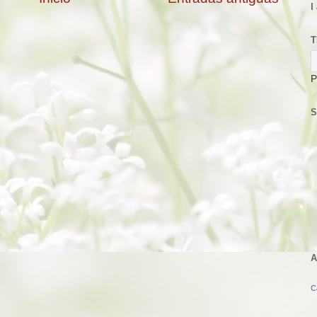
I
T
P
S
A
C