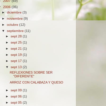
►
2007
(69)
▼
2006
(35)
►
diciembre
(3)
►
noviembre
(9)
►
octubre
(12)
▼
septiembre
(11)
►
sept 28
(1)
►
sept 25
(1)
►
sept 21
(1)
►
sept 19
(1)
►
sept 17
(1)
▼
sept 13
(2)
REFLEXIONES SOBRE SER
"DIFERENTE"
ARROZ CON CALABAZA Y QUESO
►
sept 09
(1)
►
sept 06
(1)
►
sept 05
(2)