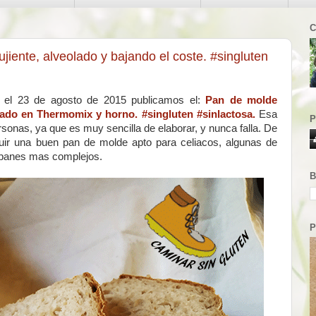
C
iente, alveolado y bajando el coste. #singluten
 el 23 de agosto de 2015 publicamos el:
Pan de molde
rado en Thermomix y horno. #singluten #sinlactosa.
Esa
P
onas, ya que es muy sencilla de elaborar, y nunca falla. De
guir una buen pan de molde apto para celiacos, algunas de
 panes mas complejos.
B
P