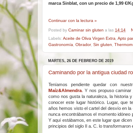
marca Sinblat, con un precio de 1,99 €/
Continuar con la lectura »
Posted by
Caminar sin gluten
a las
14:14
N
Labels:
Aceite de Oliva Virgen Extra
,
Apto pa
Gastronomía
,
Obrador
,
Sin gluten
,
Thermom
MARTES, 26 DE FEBRERO DE 2019
Caminando por la antigua ciudad r
Teníamos pendiente quedar con nues
Maíz&Almendra
.
Y nos propuso caminar j
como nos gusta la naturaleza, la historia 
conocer este lugar histórico. Lugar, que
años hemos visto el cartel del desvío en l
nunca encontrábamos el momento idóneo pa
Y aquí estábamos, en este lugar que dicen 
principios del siglo II a. C. lo transformaro