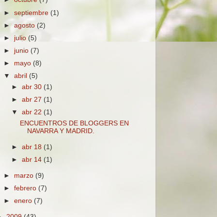
►
septiembre
(1)
►
agosto
(2)
►
julio
(5)
►
junio
(7)
►
mayo
(8)
▼
abril
(5)
►
abr 30
(1)
►
abr 27
(1)
▼
abr 22
(1)
ENCUENTROS DE BLOGGERS EN
NAVARRA Y MADRID.
►
abr 18
(1)
►
abr 14
(1)
►
marzo
(9)
►
febrero
(7)
►
enero
(7)
►
2009
(43)