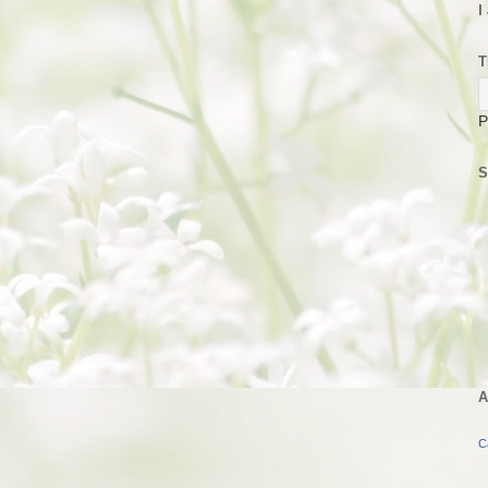
I
T
P
S
A
C