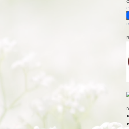
C
C
P
N
D