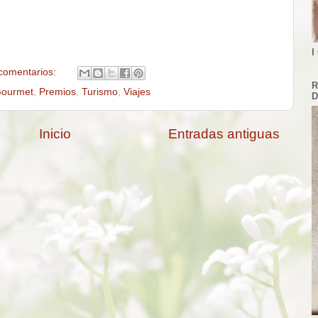
I
comentarios:
R
Gourmet
,
Premios
,
Turismo
,
Viajes
D
Inicio
Entradas antiguas