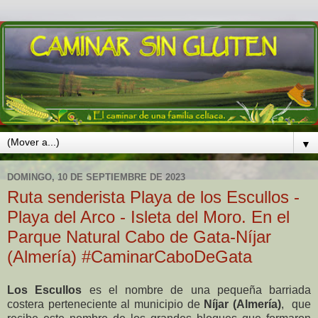
▼
DOMINGO, 10 DE SEPTIEMBRE DE 2023
Ruta senderista Playa de los Escullos -
Playa del Arco - Isleta del Moro. En el
Parque Natural Cabo de Gata-Níjar
(Almería) #CaminarCaboDeGata
Los Escullos
es el nombre de una pequeña barriada
costera perteneciente al municipio de
Níjar (Almería)
, que