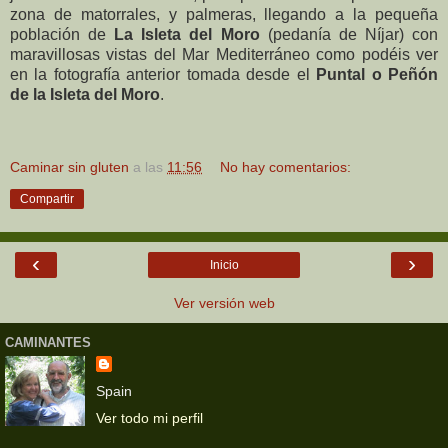
zona de matorrales, y palmeras, llegando a la pequeña
población de
La Isleta del Moro
(pedanía de Níjar) con
maravillosas vistas del Mar Mediterráneo como podéis ver
en la fotografía anterior tomada desde el
Puntal o Peñón
de la Isleta del Moro
.
Caminar sin gluten
a las
11:56
No hay comentarios:
Compartir
‹
›
Inicio
Ver versión web
CAMINANTES
Spain
Ver todo mi perfil