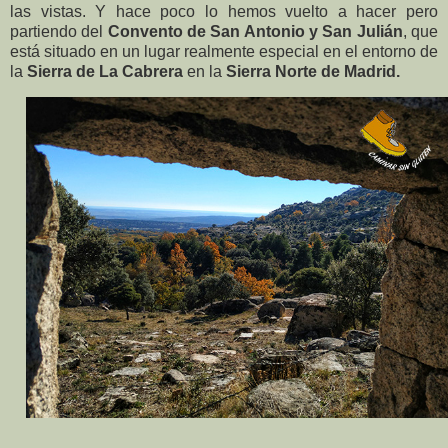
las vistas. Y hace poco lo hemos vuelto a hacer pero
partiendo del
Convento de San Antonio y San Julián
, que
está situado en un lugar realmente especial en el entorno de
la
Sierra de La Cabrera
en la
Sierra Norte de Madrid.