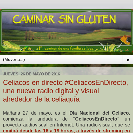
▼
JUEVES, 26 DE MAYO DE 2016
Celiacos en directo #CeliacosEnDirecto,
una nueva radio digital y visual
alrededor de la celiaquía
Mañana 27 de mayo, es el
Día Nacional del Celiaco
,
comienza la andadura de
“CeliacosEnDirecto”
un
proyecto audiovisual en Internet. Una radio-visual, que se
emitirá desde las 16 a 19 horas, a través de streming en