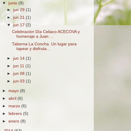
▼
junio
(8)
►
jun 29
(1)
►
jun 21
(1)
▼
jun 17
(2)
Celebración Día Celiaco ACECOVA y
homenaje a Juan ...
Taberna La Concha. Un lugar para
tapear y disfruta...
►
jun 14
(1)
►
jun 11
(1)
►
jun 08
(1)
►
jun 03
(1)
►
mayo
(8)
►
abril
(6)
►
marzo
(6)
►
febrero
(5)
►
enero
(8)
►
2014
(63)