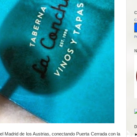
C
C
P
N
D
del Madrid de los Austrias, conectando Puerta Cerrada con la