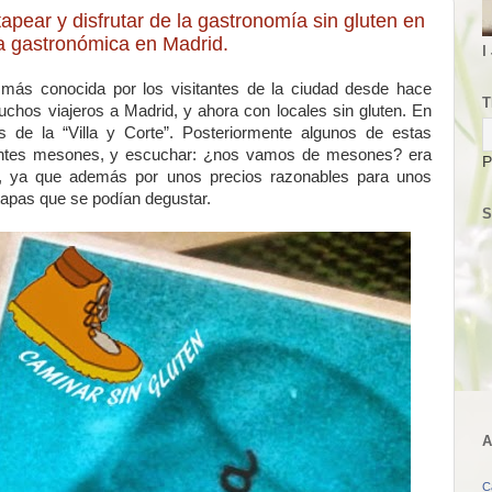
pear y disfrutar de la gastronomía sin gluten en
ia gastronómica en Madrid.
I
e más conocida por los visitantes de la ciudad desde hace
T
muchos viajeros a Madrid, y ahora con locales sin gluten. En
 de la “Villa y Corte”. Posteriormente algunos de estas
lentes mesones, y escuchar: ¿nos vamos de mesones? era
P
, ya que además por unos precios razonables para unos
s tapas que se podían degustar.
S
A
C