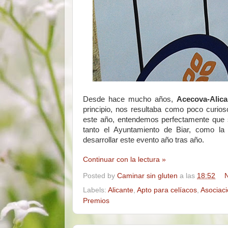
Desde hace mucho años,
Acecova-Alica
principio, nos resultaba como poco curioso
este año, entendemos perfectamente que s
tanto el Ayuntamiento de Biar, como la
desarrollar este evento año tras año.
Continuar con la lectura »
Posted by
Caminar sin gluten
a las
18:52
N
Labels:
Alicante
,
Apto para celíacos
,
Asociac
Premios