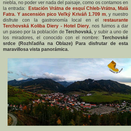
niebla, no poder ver nada del paisaje, como os contamos en
la entrada:
Estación Vrátna de esquí Chleb-Vrátna, Malá
Fatra. Y ascensión pico Veľký Kriváň 1.709 m
, y nuestro
disfrute con la gastronomía local en el
r
estaurante
Terchovská Koliba Diery - Hotel Diery
, nos fuimos a dar
un paseo por la población de
Terchovská,
y subir a uno de
los miradores, el conocido con el nombre:
Terchovské
srdce (Rozhľadňa na Oblaze) Para disfrutar de esta
maravillosa vista panorámica.