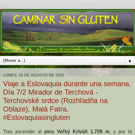
▼
LUNES, 10 DE AGOSTO DE 2020
Viaje a Eslovaquia durante una semana.
Día 7/2 Mirador de Terchová -
Terchovské srdce (Rozhľadňa na
Oblaze). Malá Fatra.
#Eslovaquiasingluten
Tras ascender al
pico Veľký Kriváň 1.709 m
, y por la